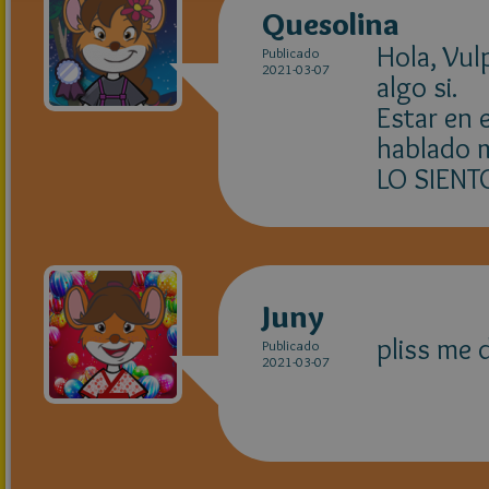
Quesolina
Hola, Vul
Publicado
2021-03-07
algo si.
Estar en 
hablado 
LO SIENT
Juny
pliss me 
Publicado
2021-03-07