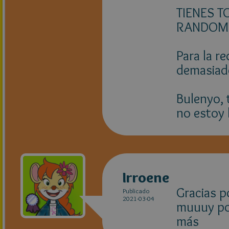
TIENES T
RANDOM
Para la r
demasiad
Bulenyo, t
no estoy 
Irroene
Gracias p
Publicado
2021-03-04
muuuy po
más