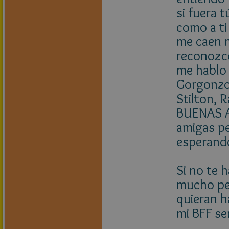
si fuera 
como a ti
me caen m
reconozco
me hablo 
Gorgonzol
Stilton, R
BUENAS A
amigas p
esperando
Si no te 
mucho per
quieran h
mi BFF ser