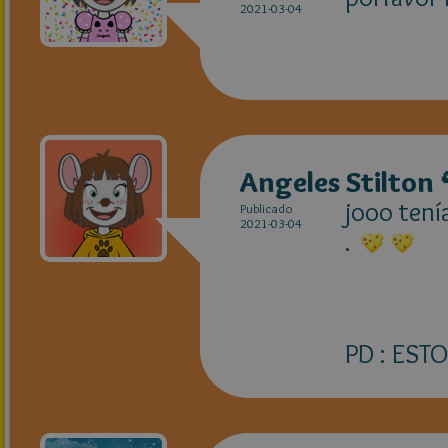
2021-03-04
Angeles Stilton 
jooo tení
Publicado
2021-03-04
.
5
PD : EST