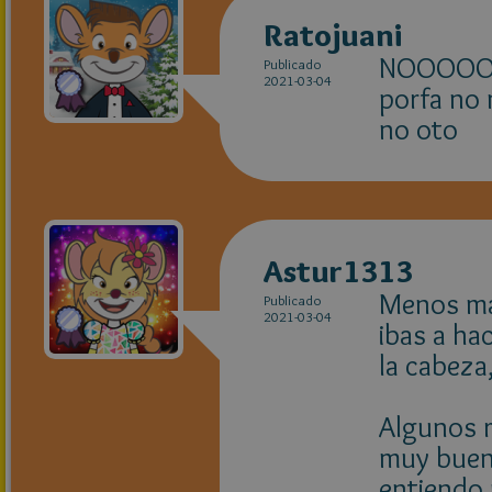
Ratojuani
NOOOO
Publicado
2021-03-04
porfa no 
no oto
Astur1313
Menos mal
Publicado
2021-03-04
ibas a ha
la cabeza
Algunos r
muy buen
entiendo 