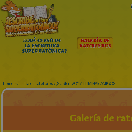
¿QUÉ ES ESO DE
GALERÍA DE
LA ESCRITURA
RATOLIBROS
SUPERRATÓNICA?
Home
›
Galería de ratolibros
›
¡SORRY, VOY A ELIMINAR AMIGOS!
Galería de rat