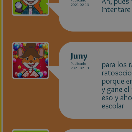
Ah, pues 
Publicado
2021-02-13
intentare
Juny
para los 
Publicado
2021-02-13
ratosocio
porque en
y gane el
eso y aho
escolar