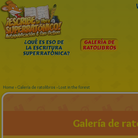
¿QUÉ ES ESO DE
GALERÍA DE
LA ESCRITURA
RATOLIBROS
SUPERRATÓNICA?
Home
›
Galería de ratolibros
›
Lost in the forest
Galería de rat