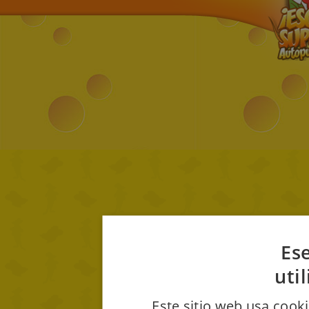
Ese
uti
Este sitio web usa cooki