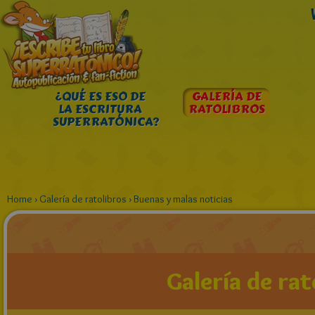
¿QUÉ ES ESO DE
GALERÍA DE
LA ESCRITURA
RATOLIBROS
SUPERRATÓNICA?
Home
›
Galería de ratolibros
›
Buenas y malas noticias
Galería de rat