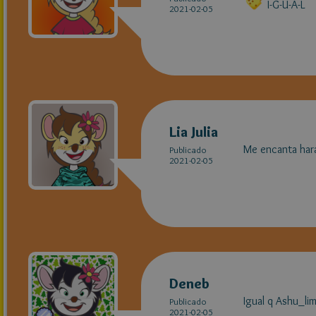
I-G-U-A-L
2021-02-05
Lia Julia
Me encanta hará
Publicado
2021-02-05
Deneb
Igual q Ashu_li
Publicado
2021-02-05