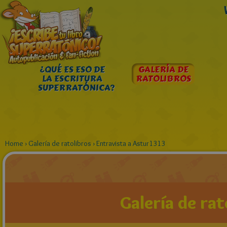
¿QUÉ ES ESO DE
GALERÍA DE
LA ESCRITURA
RATOLIBROS
SUPERRATÓNICA?
Home
›
Galería de ratolibros
›
Entravista a Astur1313
Galería de rat