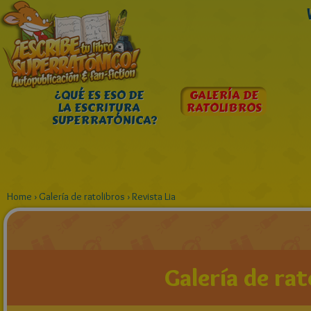
¿QUÉ ES ESO DE
GALERÍA DE
LA ESCRITURA
RATOLIBROS
SUPERRATÓNICA?
Home
›
Galería de ratolibros
›
Revista Lia
Galería de rat