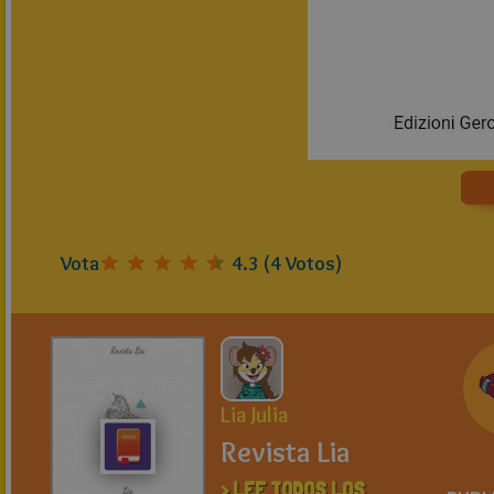
Vota
4.3
(
4
Votos)
Lia Julia
Revista Lia
> LEE TODOS LOS