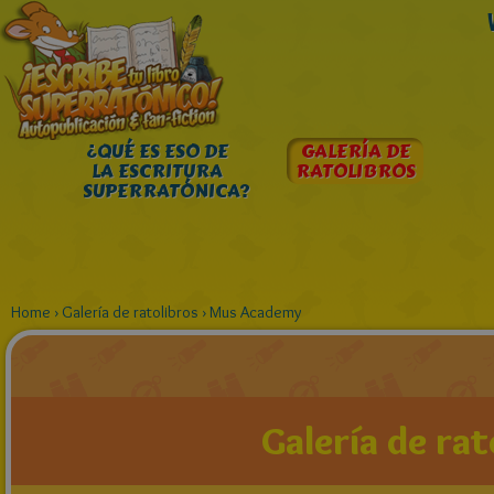
¿QUÉ ES ESO DE
GALERÍA DE
LA ESCRITURA
RATOLIBROS
SUPERRATÓNICA?
Home
›
Galería de ratolibros
›
Mus Academy
Galería de rat