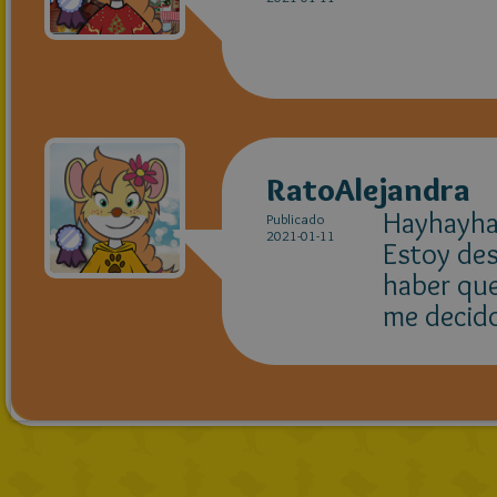
RatoAlejandra
Hayhayhay
Publicado
2021-01-11
Estoy des
haber que 
me decido