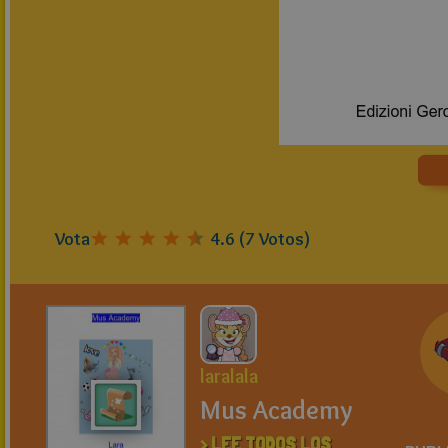
Vota
4.6
(
7
Votos)
laralala
Mus Academy
> LEE TODOS LOS