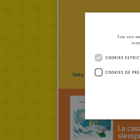
Este sitio w
acep
COOKIES ESTRI
COOKIES DE PR
Vota
4
(
1
Vot
TeresaR
La cas
siemp