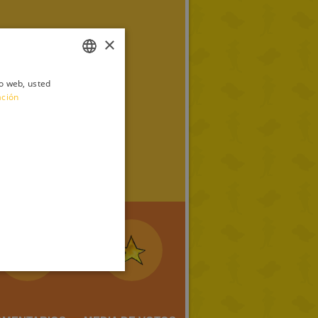
×
io web, usted
ITALIAN
ación
ENGLISH
FRENCH
GERMAN
SPANISH
LITHUANIAN
HUNGARIAN
PORTUGUESE
TURKISH
GREEK