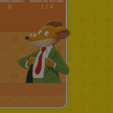
MENTARIOS:
MEDIA DE VOTOS:
RUSSIAN
0
1 / 4
DUTCH
CATALAN