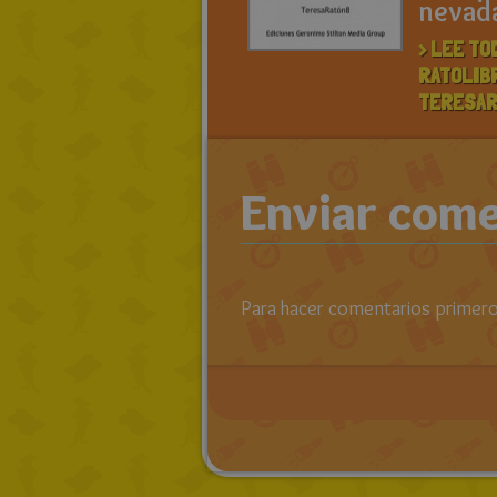
nevad
> LEE TO
RATOLIB
TERESAR
Enviar come
Para hacer comentarios primero 