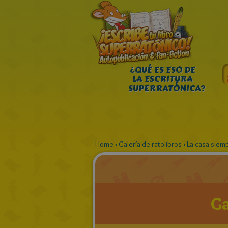
¿QUÉ ES ESO DE
LA ESCRITURA
SUPERRATÓNICA?
Home
›
Galería de ratolibros
›
La casa siem
Ga