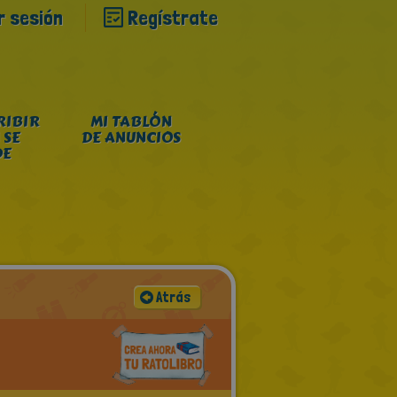
ar sesión
Regístrate
RIBIR
MI TABLÓN
 SE
DE ANUNCIOS
DE
Atrás