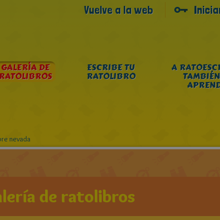
Vuelve a la web
Inici
GALERÍA DE
ESCRIBE TU
A RATOESC
RATOLIBROS
RATOLIBRO
TAMBIÉN
APREN
pre nevada
lería de ratolibros