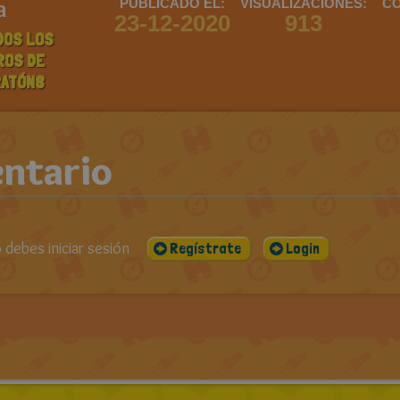
a
PUBLICADO EL:
VISUALIZACIONES:
CO
23-12-2020
913
DOS LOS
ROS DE
ATÓN8
ntario
debes iniciar sesión
Regístrate
Login