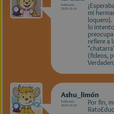
¡Esperaba
Publicado
2020-10-26
mi herman
loquero).
lo intent
preocupar
refiere a
"chatarra
(fideos, p
Verdadero
Ashu_limón
Por fin, 
Publicado
2020-10-24
RatoEduca