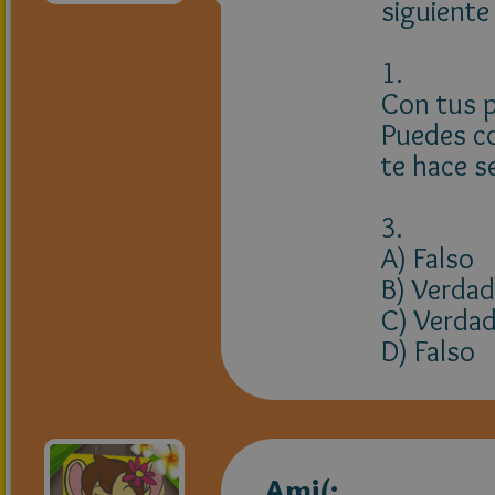
siguiente
1.
Con tus 
Puedes co
te hace s
3.
A) Falso
B) Verdad
C) Verda
D) Falso
Ami(: