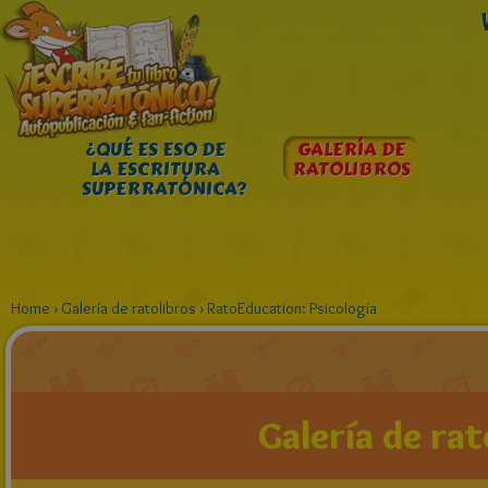
¿QUÉ ES ESO DE
GALERÍA DE
LA ESCRITURA
RATOLIBROS
SUPERRATÓNICA?
Home
›
Galería de ratolibros
›
RatoEducation: Psicología
Galería de rat