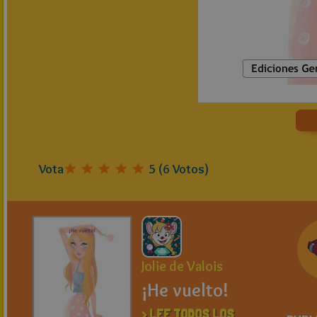
Vota
5
(
6
Votos)
Jolie de Valois
¡He vuelto!
> LEE TODOS LOS