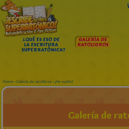
¿QUÉ ES ESO DE
GALERÍA DE
LA ESCRITURA
RATOLIBROS
SUPERRATÓNICA?
Home
›
Galería de ratolibros
›
¡He vuelto!
Galería de rat