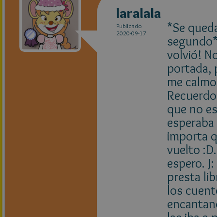
laralala
*Se queda
Publicado
2020-09-17
segundo*.
volvió! No
portada,
me calmo..
Recuerdo 
que no es
esperaba 
importa q
vuelto :D
espero. J:
presta li
los cuent
encantand