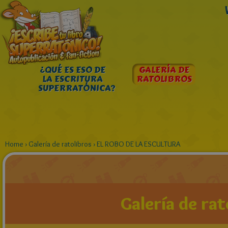
¿QUÉ ES ESO DE
GALERÍA DE
LA ESCRITURA
RATOLIBROS
SUPERRATÓNICA?
Home
›
Galería de ratolibros
›
EL ROBO DE LA ESCULTURA
Galería de rat