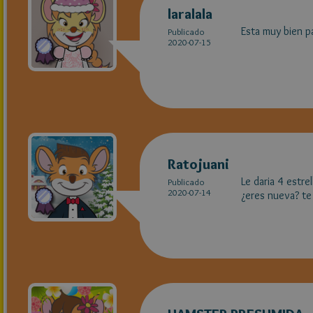
laralala
Esta muy bien pa
Publicado
2020-07-15
Ratojuani
Le daria 4 estre
Publicado
2020-07-14
¿eres nueva? te