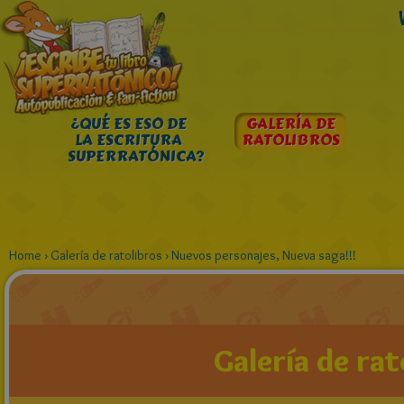
¿QUÉ ES ESO DE
GALERÍA DE
LA ESCRITURA
RATOLIBROS
SUPERRATÓNICA?
Home
›
Galería de ratolibros
›
Nuevos personajes, Nueva saga!!!
Galería de rat