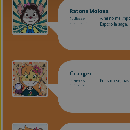
Ratona Molona
A mí no me impo
Publicado
2020-07-03
Espero la saga.
Granger
Pues no se, ha
Publicado
2020-07-03