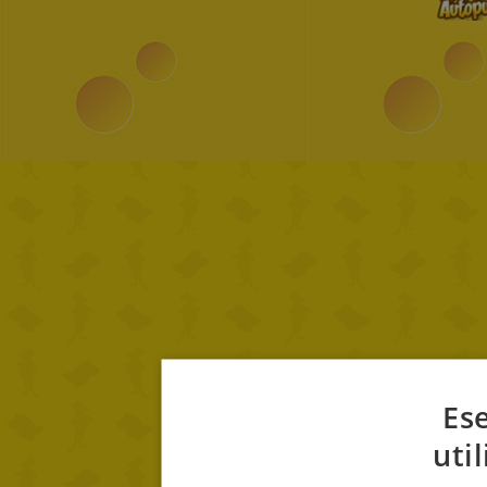
Ese
uti