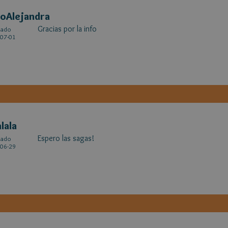
oAlejandra
Gracias por la info
cado
07-01
alala
Espero las sagas!
cado
06-29