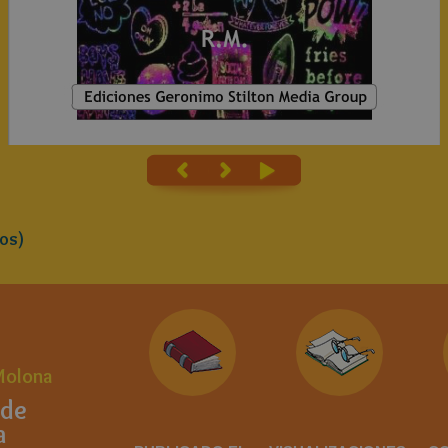
os)
Molona
 de
a