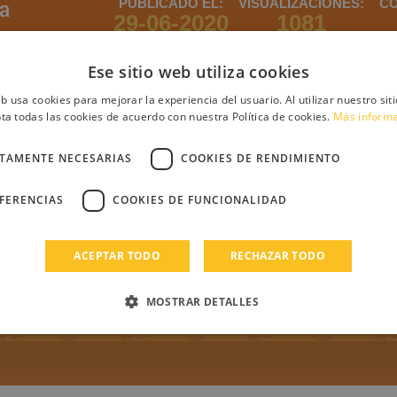
a
PUBLICADO EL:
VISUALIZACIONES:
CO
29-06-2020
1081
DOS LOS
ROS DE
Ese sitio web utiliza cookies
MOLONA
eb usa cookies para mejorar la experiencia del usuario. Al utilizar nuestro sit
ta todas las cookies de acuerdo con nuestra Política de cookies.
Más inform
ntario
CTAMENTE NECESARIAS
COOKIES DE RENDIMIENTO
EFERENCIAS
COOKIES DE FUNCIONALIDAD
debes iniciar sesión
Regístrate
Login
ACEPTAR TODO
RECHAZAR TODO
s
MOSTRAR DETALLES