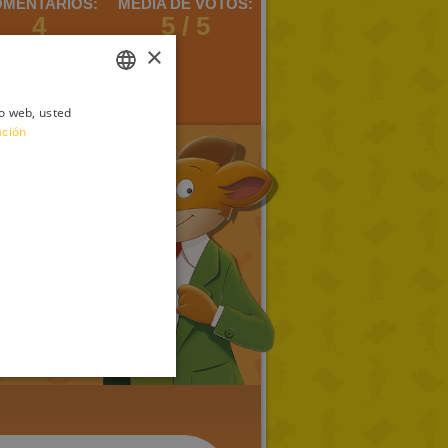
MENTARIOS:
MEDIA DE VOTOS:
4
5 / 5
×
io web, usted
ITALIAN
ación
ENGLISH
FRENCH
GERMAN
SPANISH
LITHUANIAN
HUNGARIAN
PORTUGUESE
TURKISH
GREEK