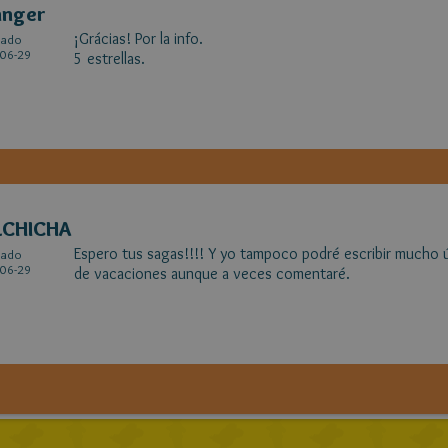
anger
¡Grácias! Por la info.
cado
06-29
5 estrellas.
LCHICHA
Espero tus sagas!!!! Y yo tampoco podré escribir mucho
cado
06-29
de vacaciones aunque a veces comentaré.