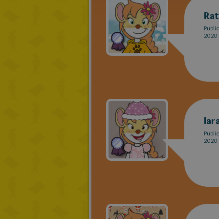
Rat
Publi
2020-
lar
Publi
2020-