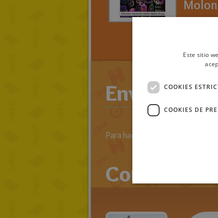
Molon
> LEE TO
RATOLIB
RATONA 
Este sitio w
acep
Enviar come
COOKIES ESTRI
COOKIES DE PR
Para hacer comentarios primero 
Comentario