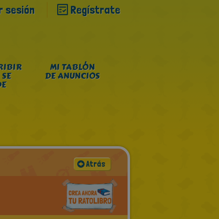
ar sesión
Regístrate
RIBIR
MI TABLÓN
 SE
DE ANUNCIOS
DE
Atrás