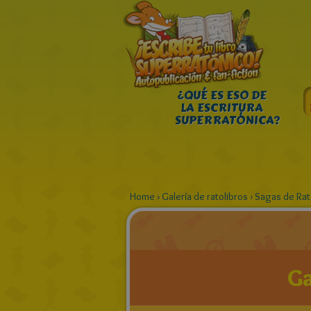
¿QUÉ ES ESO DE
LA ESCRITURA
SUPERRATÓNICA?
Home
›
Galería de ratolibros
›
Sagas de Ra
Ga