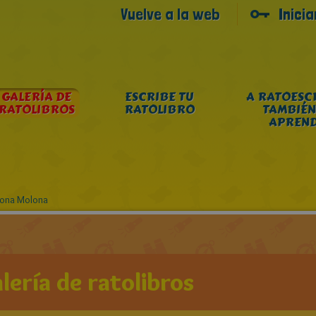
Vuelve a la web
Inici
GALERÍA DE
ESCRIBE TU
A RATOESC
RATOLIBROS
RATOLIBRO
TAMBIÉN
APREN
tona Molona
lería de ratolibros