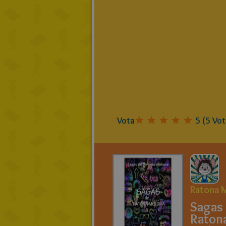
Vota
5
(
5
Vot
Ratona 
Sagas
Raton