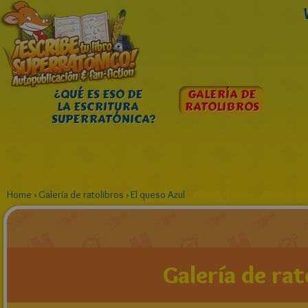
¿QUÉ ES ESO DE
GALERÍA DE
LA ESCRITURA
RATOLIBROS
SUPERRATÓNICA?
Home
›
Galería de ratolibros
›
El queso Azul
Galería de rat