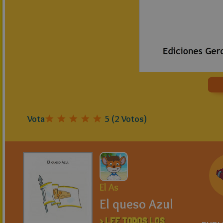
Vota
5
(
2
Votos)
El As
El queso Azul
> LEE TODOS LOS