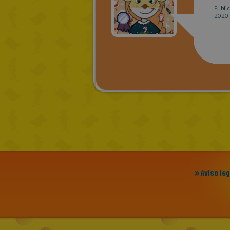
Publi
2020-
» Aviso le