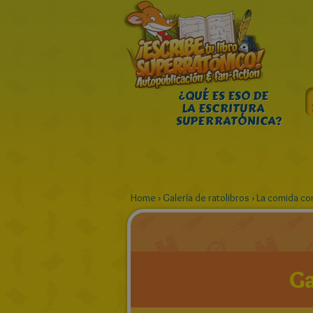
¿QUÉ ES ESO DE
LA ESCRITURA
SUPERRATÓNICA?
Home
›
Galería de ratolibros
›
La comida co
Ga