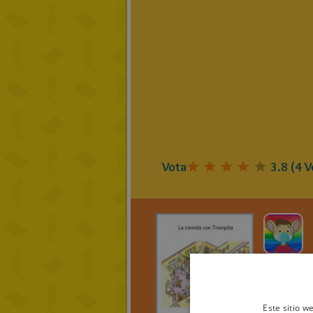
Vota
3.8
(
4
V
av_201
La co
Tramp
Este sitio w