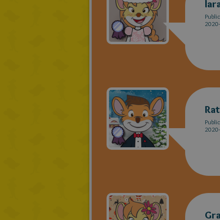
lar
Publi
2020-
Rat
Publi
2020-
Gr