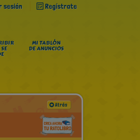
ar sesión
Regístrate
RIBIR
MI TABLÓN
 SE
DE ANUNCIOS
DE
Atrás