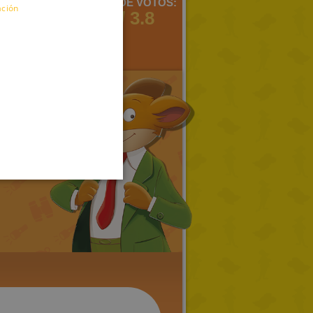
MENTARIOS:
MEDIA DE VOTOS:
ación
3
4 / 3.8
ENGLISH
FRENCH
GERMAN
SPANISH
LITHUANIAN
HUNGARIAN
PORTUGUESE
TURKISH
GREEK
RUSSIAN
DUTCH
CATALAN