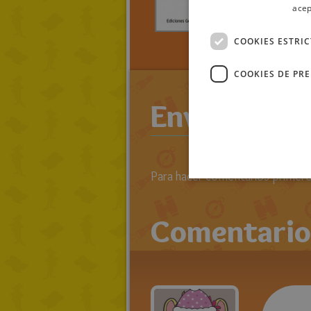
acep
> LEE TO
RATOLIB
COOKIES ESTRI
AV_2012
COOKIES DE PR
Enviar come
Para hacer comentarios primero 
Comentario