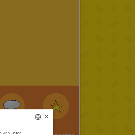
×
io web, usted
ITALIAN