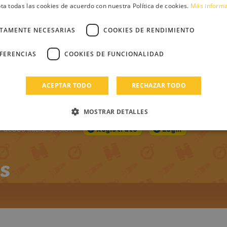
PUBLICADO EL:
VISUALIZACIONES:
CO
ta todas las cookies de acuerdo con nuestra Política de cookies.
Más inform
DOS LOS
27-06-2020
903
ROS DE
CTAMENTE NECESARIAS
COOKIES DE RENDIMIENTO
EFERENCIAS
COOKIES DE FUNCIONALIDAD
ntario
ACEPTAR TODO
RECHAZAR TODO
MOSTRAR DETALLES
debes iniciar sesión
Regístrate
Login
s