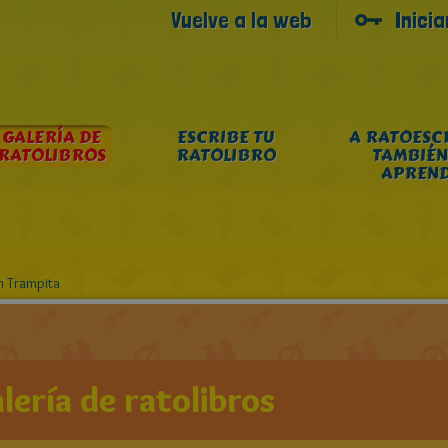
Vuelve a la web
Inici
GALERÍA DE
ESCRIBE TU
A RATOESC
RATOLIBROS
RATOLIBRO
TAMBIÉN
APREN
n Trampita
lería de ratolibros