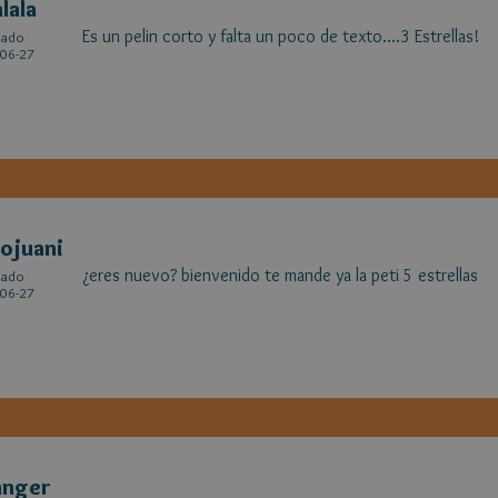
alala
Es un pelin corto y falta un poco de texto....3 Estrellas!
cado
06-27
ojuani
¿eres nuevo? bienvenido te mande ya la peti 5 estrellas
cado
06-27
anger