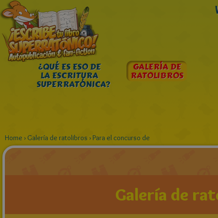
¿QUÉ ES ESO DE
GALERÍA DE
LA ESCRITURA
RATOLIBROS
SUPERRATÓNICA?
Home
›
Galería de ratolibros
›
Para el concurso de
Galería de rat