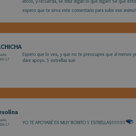
libros, y recuerda, se feliz digan lo que digan! Sé que es
espero que te sirva este comentario para subir ese animo!
LCHICHA
Espero que lo vea, y que no te preocupes que al menos y
cado
06-17
dare apoyo. 5 estrellas suri
solina
cado
YO TE APOYARÉ ES MUY BONITO 5 ESTRELLAS!!!!!!!!!
06-17