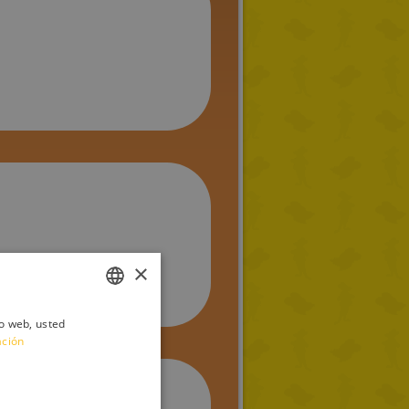
×
io web, usted
ITALIAN
ación
ENGLISH
FRENCH