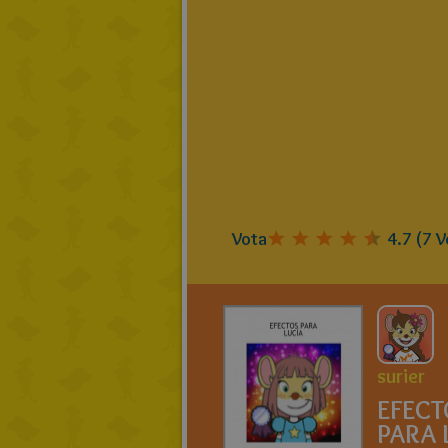
Vota
4.7
(
7
V
surier
EFECT
PARA 