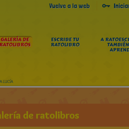
Vuelve a la web
Inici
GALERÍA DE
ESCRIBE TU
A RATOESC
RATOLIBROS
RATOLIBRO
TAMBIÉN
APREN
A LUCÍA
lería de ratolibros