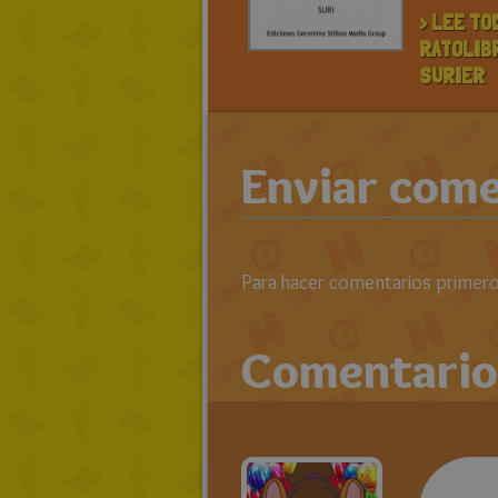
> LEE TO
RATOLIB
SURIER
Enviar come
Para hacer comentarios primero 
Comentario