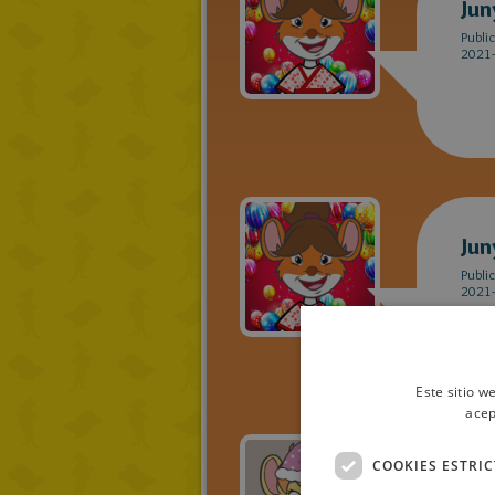
Jun
Publi
2021-
Jun
Publi
2021-
Este sitio w
acep
COOKIES ESTRI
lar