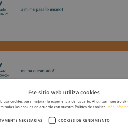
y
a mi me pasa lo mismo!!
cado
06-24
y
me ha encantado!!
cado
06-24
Ese sitio web utiliza cookies
eb usa cookies para mejorar la experiencia del usuario. Al utilizar nuestro sit
ta todas las cookies de acuerdo con nuestra Política de cookies.
Más inform
CTAMENTE NECESARIAS
COOKIES DE RENDIMIENTO
alala