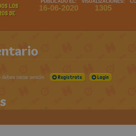
PUBLICADO EL:
VISUALIZACIONES:
CO
DOS LOS
16-06-2020
1305
ROS DE
ntario
debes iniciar sesión
Regístrate
Login
s