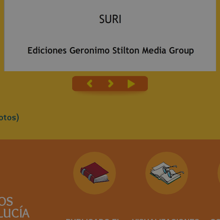
otos)
OS
LUCÍA