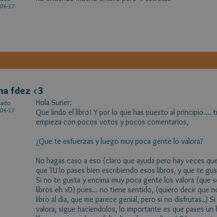
06-17
na fdez <3
Hola Surier:
cado
06-17
Que lindo el libro! Y por lo que has puesto al principio....
empieza con pocos votos y pocos comentarios,
¿Que te esfuerzas y luego muy poca gente lo valora?
No hagas caso a eso (claro que ayuda pero hay veces que
que TU lo pases bien escribiendo esos libros, y que te gus
Si no te gusta y encima muy poca gente los valora (que 
libros eh xD) pues... no tiene sentido, (quiero decir que 
libro al dia, que me parece genial, pero si no disfrutas..) S
valora, sigue haciendolos, lo importante es que pases un