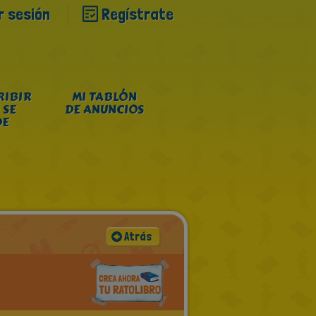
ar sesión
Regístrate
RIBIR
MI TABLÓN
 SE
DE ANUNCIOS
DE
Atrás