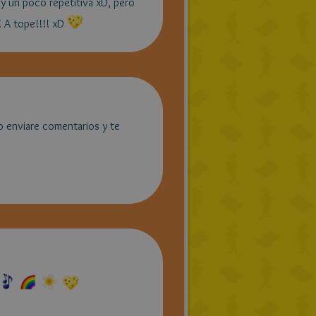
toy un poco repetitiva xD, pero
 A tope!!!! xD
o enviare comentarios y te