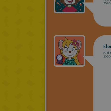
2020-
Ele
Publi
2020-