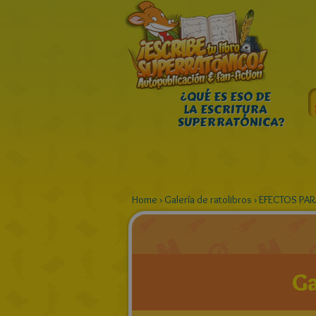
¿QUÉ ES ESO DE
LA ESCRITURA
SUPERRATÓNICA?
Home
›
Galería de ratolibros
›
EFECTOS PAR
Ga