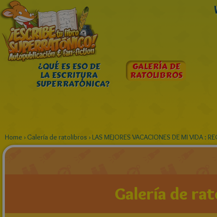
¿QUÉ ES ESO DE
GALERÍA DE
LA ESCRITURA
RATOLIBROS
SUPERRATÓNICA?
Home
›
Galería de ratolibros
›
LAS MEJORES VACACIONES DE MI VIDA : R
Galería de rat