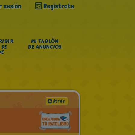
ar sesión
Regístrate
RIBIR
MI TABLÓN
 SE
DE ANUNCIOS
DE
Atrás