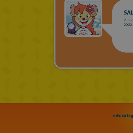
SA
Publi
2020-
» Aviso le