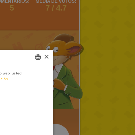
MENTARIOS:
MEDIA DE VOTOS:
5
7 / 4.7
×
io web, usted
ITALIAN
ación
ENGLISH
FRENCH
GERMAN
SPANISH
LITHUANIAN
HUNGARIAN