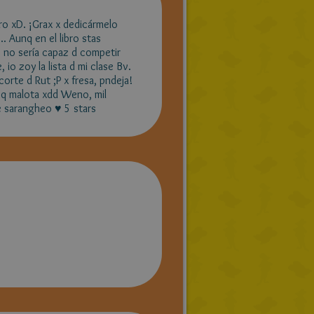
ro xD. ¡Grax x dedicármelo
.. Aunq en el libro stas
o no sería capaz d competir
io zoy la lista d mi clase Bv.
orte d Rut ;P x fresa, pndeja!
 q malota xdd Weno, mil
e sarangheo ♥ 5 stars