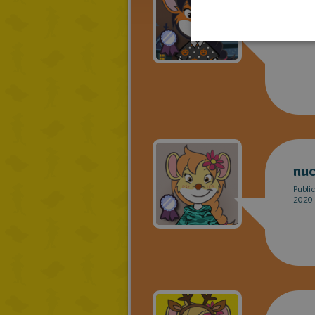
rub
Publi
2020-
nu
Publi
2020-