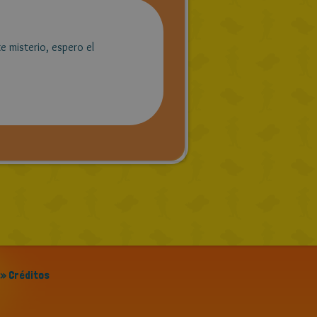
e misterio, espero el
» Créditos