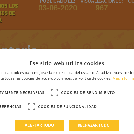
PUBLICADO EL:
VISUALIZACIONES:
CO
DOS LOS
03-06-2020
967
ROS DE
A
ntario
Ese sitio web utiliza cookies
eb usa cookies para mejorar la experiencia del usuario. Al utilizar nuestro sit
debes iniciar sesión
Regístrate
Login
ta todas las cookies de acuerdo con nuestra Política de cookies.
Más inform
CTAMENTE NECESARIAS
COOKIES DE RENDIMIENTO
s
EFERENCIAS
COOKIES DE FUNCIONALIDAD
ACEPTAR TODO
RECHAZAR TODO