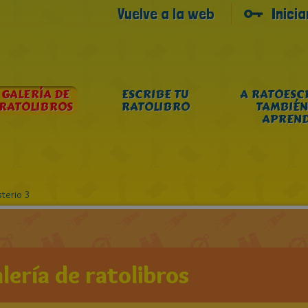
Vuelve a la web
Inici
GALERÍA DE
ESCRIBE TU
A RATOESC
RATOLIBROS
RATOLIBRO
TAMBIÉN
APREN
sterio 3
lería de ratolibros