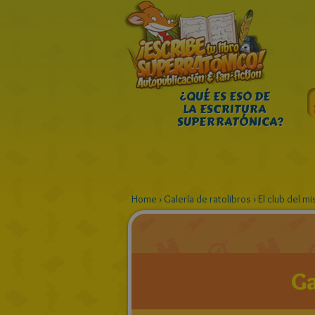
¿QUÉ ES ESO DE
LA ESCRITURA
SUPERRATÓNICA?
Home
›
Galería de ratolibros
›
El club del mi
Ga