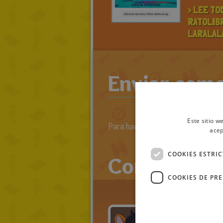
> LEE TO
RATOLIB
LARALAL
Enviar come
Este sitio w
Para hacer comentarios primero 
acep
COOKIES ESTRI
Comentario
COOKIES DE PR