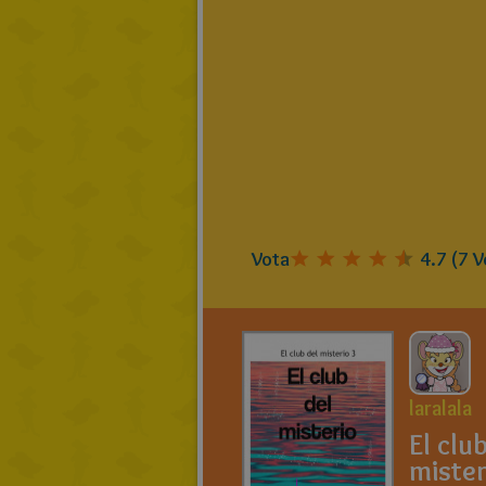
Vota
4.7
(
7
V
laralala
El clu
mister