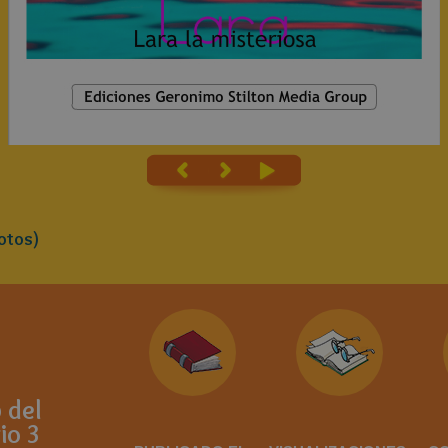
otos)
b del
io 3