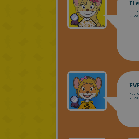
El 
Publi
2020-
EV
Publi
2020-