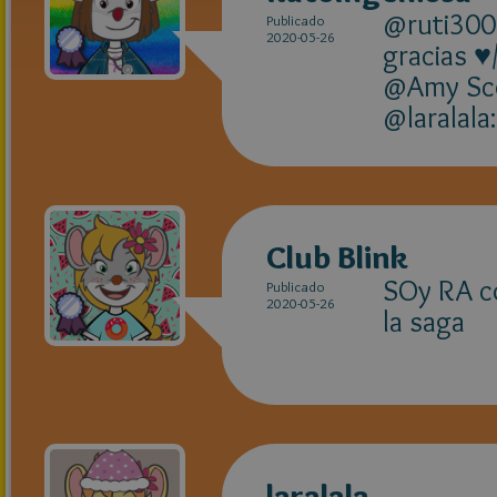
@ruti300
Publicado
2020-05-26
gracias ♥
@Amy Scot
@laralala
Club Blink
SOy RA co
Publicado
2020-05-26
la saga
laralala