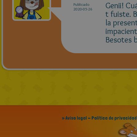
Genii! Cu
Publicado
2020-05-26
t fuiste.
la presen
impacient
Besotes 
» Aviso legal - Política de privacidad