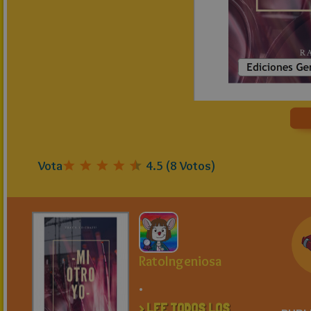
Vota
4.5
(
8
Votos)
RatoIngeniosa
.
> LEE TODOS LOS