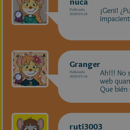
nuca
¡Geni! ¿P
Publicado
2020-05-26
impacient
Granger
Ah!!! No 
Publicado
2020-05-26
web quan
Que bién 
ruti3003