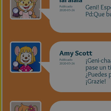
Geni! Espe
Publicado
2020-05-26
Pd:Que bu
Amy Scott
¡Geni-cha
Publicado
2020-05-26
pase un t
¿Puedes p
¡Grazie!