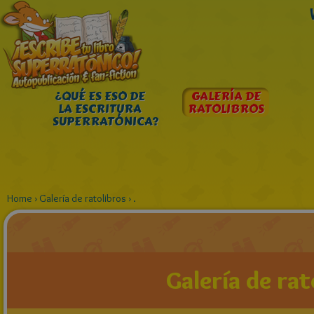
¿QUÉ ES ESO DE
GALERÍA DE
LA ESCRITURA
RATOLIBROS
SUPERRATÓNICA?
Home
›
Galería de ratolibros
›
.
Galería de rat