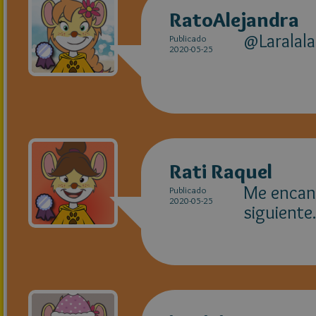
RatoAlejandra
@Laralala
Publicado
2020-05-25
Rati Raquel
Me encant
Publicado
2020-05-25
siguiente.