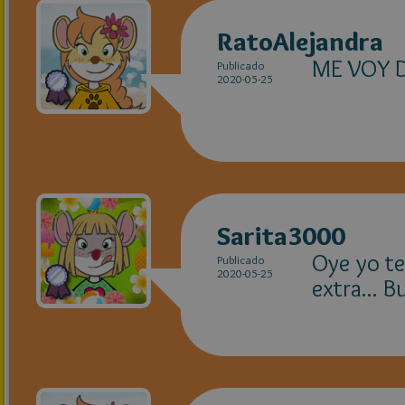
RatoAlejandra
ME VOY 
Publicado
2020-05-25
Sarita3000
Oye yo te
Publicado
2020-05-25
extra... 