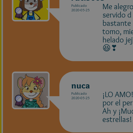
Me alegro
Publicado
2020-05-25
servido d
bastante 
tomo, mi
helado je
😆❣
nuca
¡LO AMO!
Publicado
2020-05-25
por el pe
Ah y ¡Muc
estrellas!