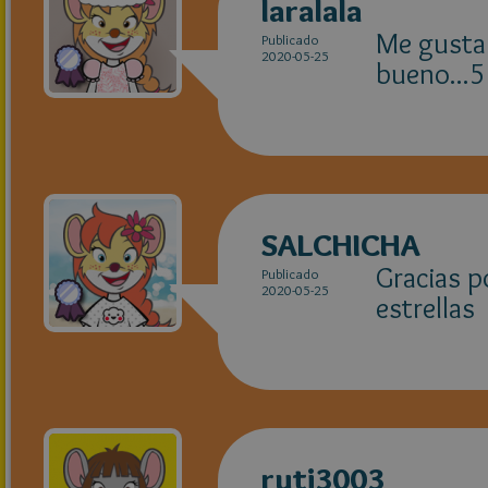
laralala
Me gusta!
Publicado
2020-05-25
bueno...5 
SALCHICHA
Gracias p
Publicado
2020-05-25
estrellas
ruti3003