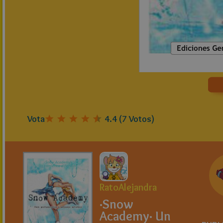
Vota
4.4
(
7
Votos)
RatoAlejandra
·Snow
Academy· Un