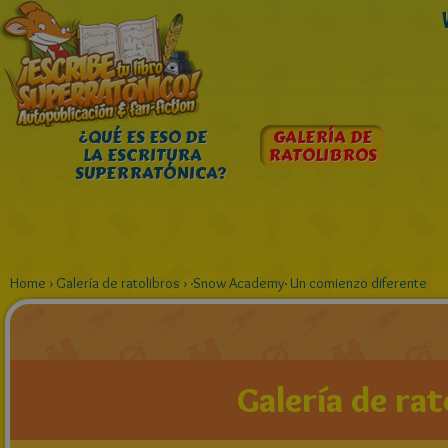
¿QUÉ ES ESO DE
GALERÍA DE
LA ESCRITURA
RATOLIBROS
SUPERRATÓNICA?
Home
›
Galería de ratolibros
›
·Snow Academy· Un comienzo diferente
Galería de rat