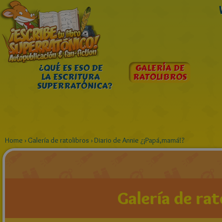
¿QUÉ ES ESO DE
GALERÍA DE
LA ESCRITURA
RATOLIBROS
SUPERRATÓNICA?
Home
›
Galería de ratolibros
›
Diario de Annie ¿¡Papá,mamá!?
Galería de rat