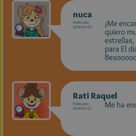
nuca
¡Me encan
Publicado
2020-05-22
quiero mu
estrellas
para El d
Besoooo
Rati Raquel
Me ha enc
Publicado
2020-05-22