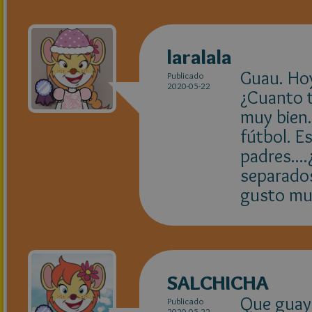
laralala
Guau. Hoy
Publicado
2020-05-22
¿Cuanto t
muy bien.
fútbol. E
padres...
separados
gusto muc
SALCHICHA
Que guay,
Publicado
2020-05-22