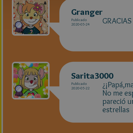
Granger
GRACIAS 
Publicado
2020-05-24
Sarita3000
¿¡Papá,ma
Publicado
2020-05-22
No me esp
pareció u
estrellas