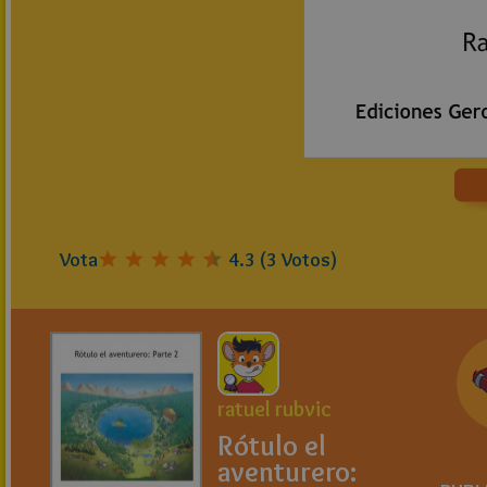
Vota
4.3
(
3
Votos)
ratuel rubvic
Rótulo el
aventurero: