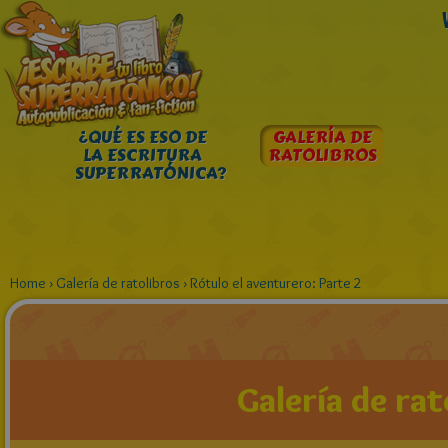
¿QUÉ ES ESO DE
GALERÍA DE
LA ESCRITURA
RATOLIBROS
SUPERRATÓNICA?
Home
›
Galería de ratolibros
›
Rótulo el aventurero: Parte 2
Galería de rat