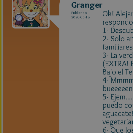
Granger
Ok! Aleja
Publicado
2020-05-18
respondo
1- Descub
2- Solo a
familiares
3- La ver
(EXTRA! E
Bajo el Te
4- Mmmm..
bueeeeen
5- Ejem...
puedo co
aguacate!
vegetaria
6- Que lo