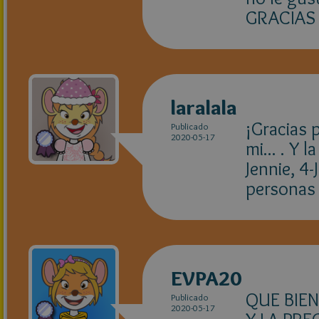
GRACIAS 
laralala
¡Gracias 
Publicado
2020-05-17
mi... . Y 
Jennie, 4
personas 
EVPA20
QUE BIE
Publicado
2020-05-17