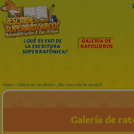
¿QUÉ ES ESO DE
GALERÍA DE
LA ESCRITURA
RATOLIBROS
SUPERRATÓNICA?
Home
›
Galería de ratolibros
›
¿Me conoceís de verdad?
Galería de rat