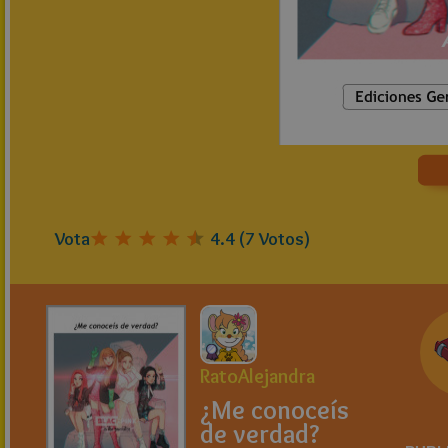
Vota
4.4
(
7
Votos)
RatoAlejandra
¿Me conoceís
de verdad?