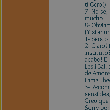
ti Gero!)
7- No se,
mucho.....
8- Obvia
(Y si ahu
1- Será o
2- Claro!
instituto
acabo! El
Lesli Bal
de Amores
Fame The
3- Recomi
sensibles
Creo que 
Sorry por