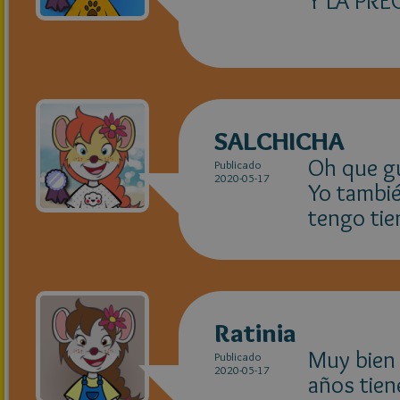
Y LA PRE
SALCHICHA
Oh que g
Publicado
2020-05-17
Yo tambié
tengo tie
Ratinia
Muy bien
Publicado
2020-05-17
años tien