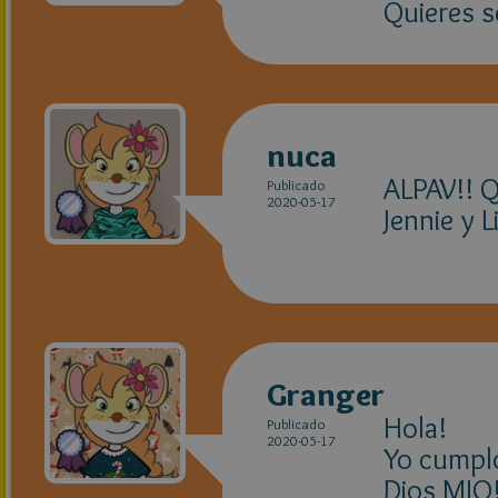
Quieres s
nuca
ALPAV!! Q
Publicado
2020-05-17
Jennie y L
Granger
Hola!
Publicado
2020-05-17
Yo cumplo
Dios MIO