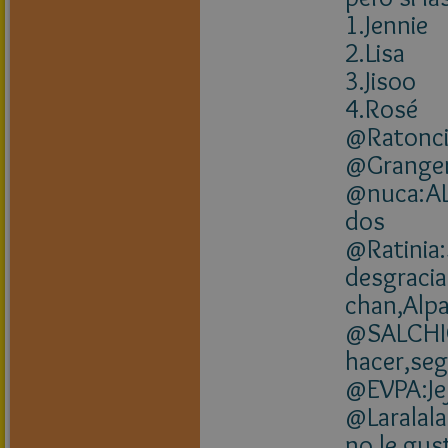
1.Jennie
2.Lisa
3.Jisoo
4.Rosé
@Ratonci
@Granger
@nuca:AL
dos
@Ratinia:
desgracia
chan,Alpa
@SALCHIC
hacer,seg
@EVPA:Jej
@Laralala
no le gust