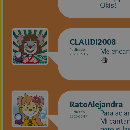
Okis!
CLAUDI2008
Me encant
Publicado
2020-05-18
RatoAlejandra
Para acla
Publicado
2020-05-17
Mi cantan
pero si l