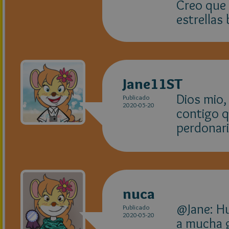
Creo que 
estrellas
Jane11ST
Dios mio,
Publicado
2020-05-20
contigo q
perdonari
nuca
@Jane: Hu
Publicado
2020-05-20
a mucha g