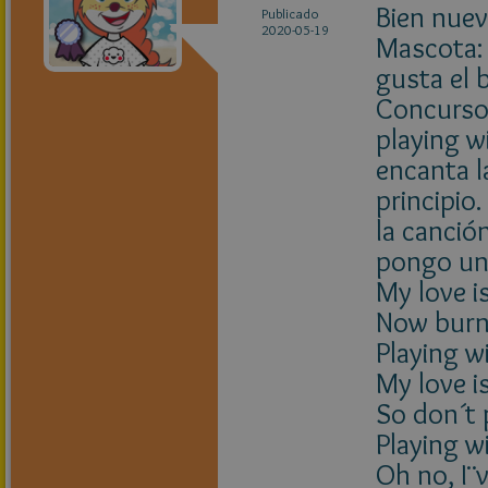
Bien nuev
Publicado
2020-05-19
Mascota:
gusta el b
Concursos
playing w
encanta l
principio
la canción
pongo un 
My love is
Now burn
Playing wi
My love is
So don´t 
Playing wi
Oh no, I¨