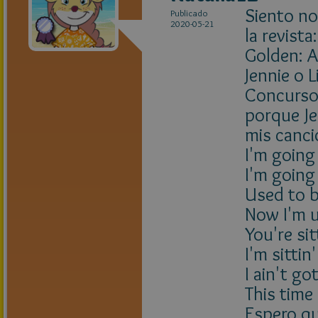
Siento no
Publicado
2020-05-21
la revista:
Golden: A
Jennie o L
Concursos
porque Je
mis canci
I'm going 
I'm going 
Used to b
Now I'm u
You're sit
I'm sitti
I ain't go
This time 
Espero q