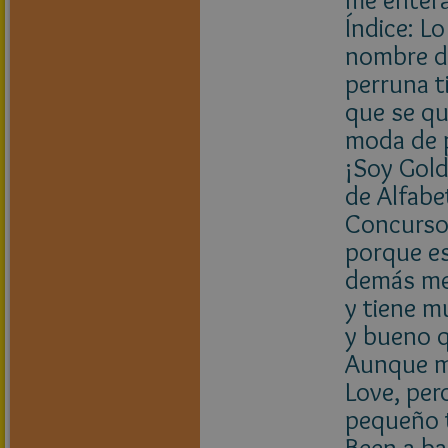
Índice: L
nombre de
perruna t
que se qu
moda de p
¡Soy Gold
de Alfabe
Concursos
porque es
demás me
y tiene m
y bueno q
Aunque mi
Love, per
pequeño 
Been a ba