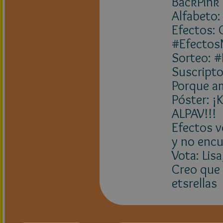
BackPink 
Alfabeto:
Efectos: 
#Efecto
Sorteo: 
Suscripto
Porque am
Póster: ¡
ALPAV!!!
Efectos v
y no encu
Vota: Lis
Creo que 
etsrellas