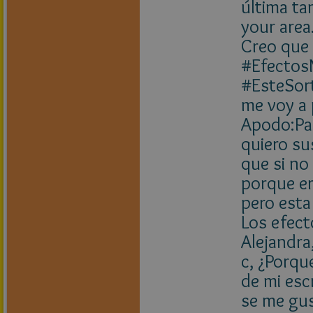
última ta
your area
Creo que c
#Efectos
#EsteSor
me voy a 
Apodo:Par
quiero su
que si no
porque er
pero esta
Los efect
Alejandra
c, ¿Porq
de mi esc
se me gu