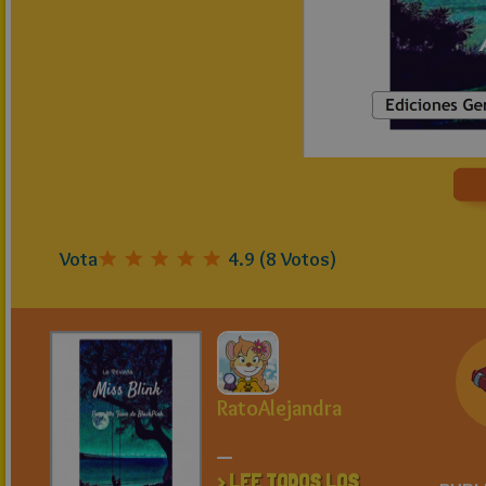
Vota
4.9
(
8
Votos)
RatoAlejandra
_
> LEE TODOS LOS