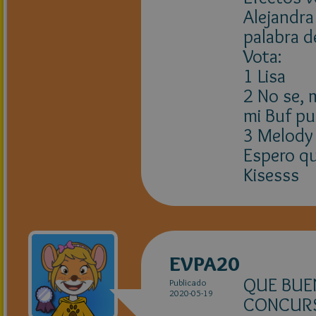
Alejandra 
palabra d
Vota:
1 Lisa
2 No se, 
mi Buf p
3 Melody
Espero qu
Kisesss
EVPA20
QUE BUE
Publicado
2020-05-19
CONCURS