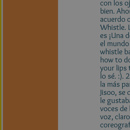
con los o
bien. Aho
acuerdo c
Whistle. 
es ¡Una d
el mundo 
whistle b
how to do
your lips
lo sé. :).
la más pa
Jisoo, se
le gustab
voces de 
voz, claro
coreografí