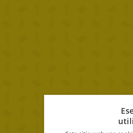
Ese
uti