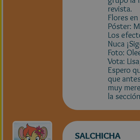
revista.
Flores en
Póster: M
Los efecto
Nuca ¡Sig
Foto: Ole
Vota: Lis
Espero qu
que antes
muy merec
la secció
SALCHICHA