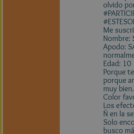
olvido p
#PARTIC
#ESTESO
Me suscri
Nombre:
Apodo: S
normalme
Edad: 10
Porque te
porque am
muy bien.
Color fav
Los efect
Ñ en la s
Solo enco
busco más