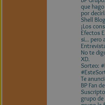
que hago 
por decir
Shell Blo
¡Los cons
Efectos E
si... pero
Entrevist
No te dig
XD.
Sorteo: 
#EsteSor
Te anunci
BP Fan de
Suscripto
grupo de 
grupo la 