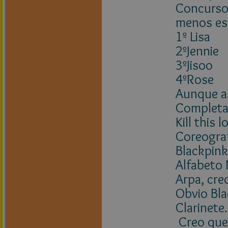
Concurso 
menos es
1º Lisa
2ºJennie
3ºJisoo
4ºRose
Aunque a
Completa 
Kill this l
Coreogra
Blackpink
Alfabeto
Arpa, creo
Obvio Blac
Clarinete.
Creo que 