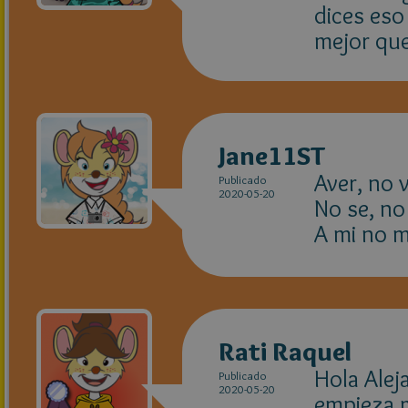
dices eso
mejor que
Jane11ST
Aver, no v
Publicado
2020-05-20
No se, no 
A mi no m
Rati Raquel
Hola Alej
Publicado
2020-05-20
empieza 