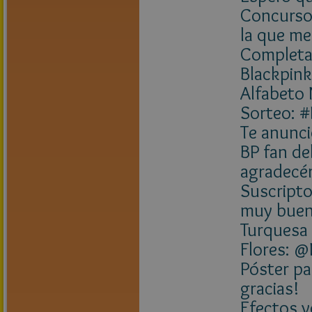
Concurso 
la que m
Completa l
Blackpink
Alfabeto 
Sorteo: 
Te anunci
BP fan de
agradecér
Suscripto
muy buena
Turquesa
Flores: @
Póster p
gracias!
Efectos v