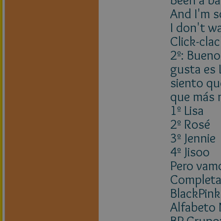
And I'm s
I don't w
Click-cla
2º: Bueno
gusta es 
siento qu
que más 
1º Lisa
2º Rosé
3º Jennie
4º Jisoo
Pero vam
Completa l
BlackPink
Alfabeto 
BP Grupo: