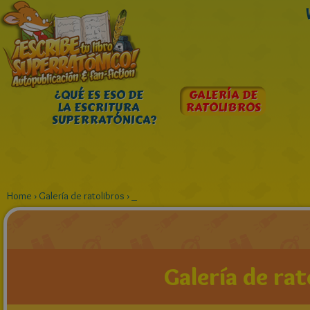
¿QUÉ ES ESO DE
GALERÍA DE
LA ESCRITURA
RATOLIBROS
SUPERRATÓNICA?
Home
›
Galería de ratolibros
›
_
Galería de rat