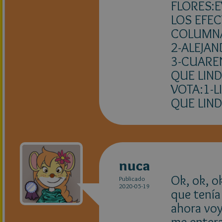
FLORES:E
LOS EFEC
COLUMNA
2-ALEJA
3-CUARE
QUE LIN
VOTA:1-L
QUE LIND
nuca
Ok, ok, 
Publicado
2020-05-19
que tenía
ahora voy
me entera