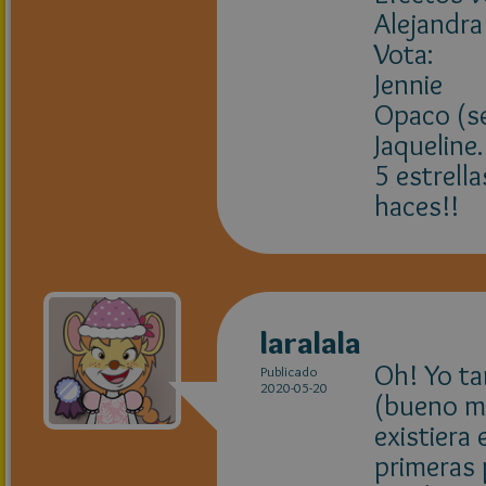
Alejandra
Vota:
Jennie
Opaco (se
Jaqueline.
5 estrell
haces!!
laralala
Oh! Yo ta
Publicado
2020-05-20
(bueno má
existiera
primeras 