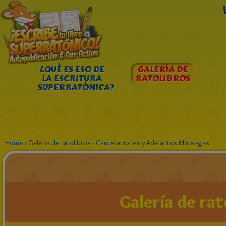
¿QUÉ ES ESO DE
GALERÍA DE
LA ESCRITURA
RATOLIBROS
SUPERRATÓNICA?
Home
›
Galería de ratolibros
›
Cancelaciones y Adelantos Mis sagas
Galería de rat