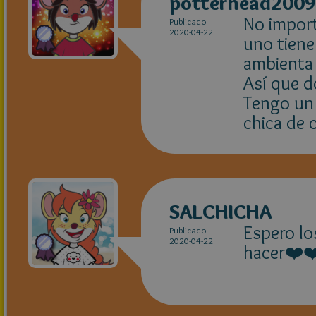
potterhead2009
No impor
Publicado
2020-04-22
uno tiene 
ambienta 
Así que d
Tengo un 
chica de 
SALCHICHA
Espero lo
Publicado
2020-04-22
hacer❤️❤