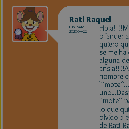
Rati Raquel
Hola!!!!M
Publicado
2020-04-22
ofender a
quiero qu
se me ha 
alguna de
ansia!!!!
nombre q
```mote´´
uno...Des
``mote´´ p
lo que qu
olvido 5 e
de Rati R