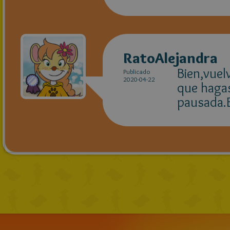
RatoAlejandra
Bien,vuel
Publicado
2020-04-22
que hagas
pausada.