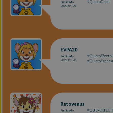
#QuieroDoble
Publicado
2020-04-20
EVPA20
#QuieroEfecto
Publicado
2020-04-20
#QuieroEspecia
Ratovenus
#QUIEROEFECT
Publicado