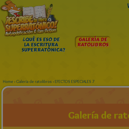
¿QUÉ ES ESO DE
GALERÍA DE
LA ESCRITURA
RATOLIBROS
SUPERRATÓNICA?
Home
›
Galería de ratolibros
›
EFECTOS ESPECIALES 7
Galería de rat