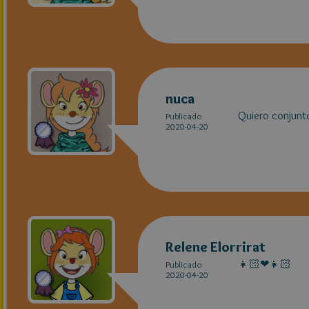
nuca
Quiero conju
Publicado
2020-04-20
Relene Elorrirat
👧🏻❤👧🏻
Publicado
2020-04-20