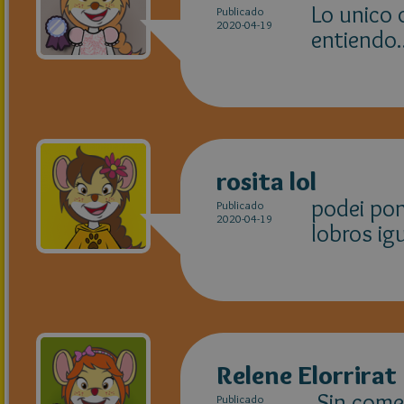
Lo unico 
Publicado
2020-04-19
entiendo..
rosita lol
podei pon
Publicado
2020-04-19
lobros ig
Relene Elorrirat
Sin come
Publicado