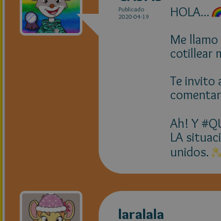
HOLA...
Publicado
2020-04-19
Me llamo 
cotillear 
Te invito
comentari
Ah! Y #Q
LA situac
unidos.
laralala