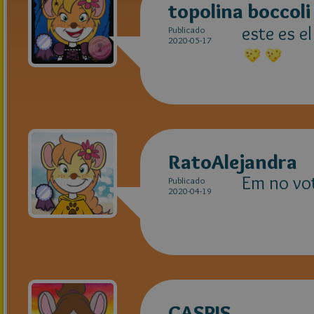
topolina boccoli
este es e
Publicado
2020-05-17
RatoAlejandra
Em no vo
Publicado
2020-04-19
CASPIS