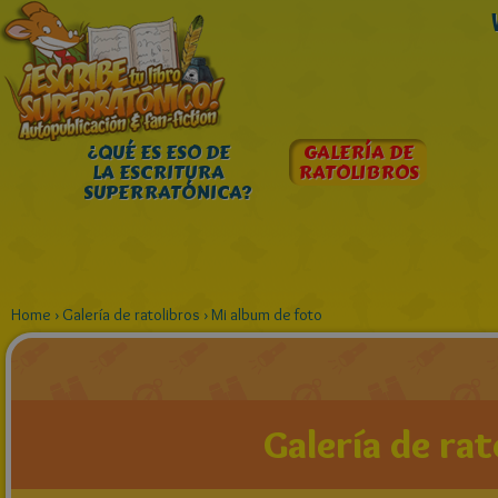
¿QUÉ ES ESO DE
GALERÍA DE
LA ESCRITURA
RATOLIBROS
SUPERRATÓNICA?
Home
›
Galería de ratolibros
›
Mi album de foto
Galería de rat