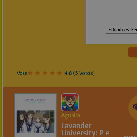
Vota
4.8
(
5
Votos)
Agualìa
Lavander
University: P e