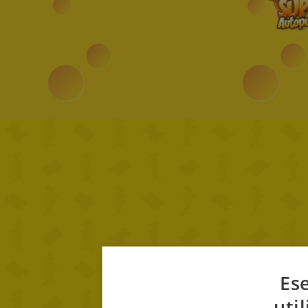
Ese
uti