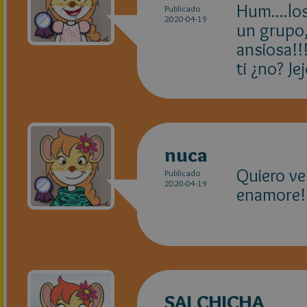
Hum....lo
Publicado
2020-04-19
un grupo,
ansiosa!!!
ti ¿no? Je
nuca
Quiero ve
Publicado
2020-04-19
enamore!!
SALCHICHA