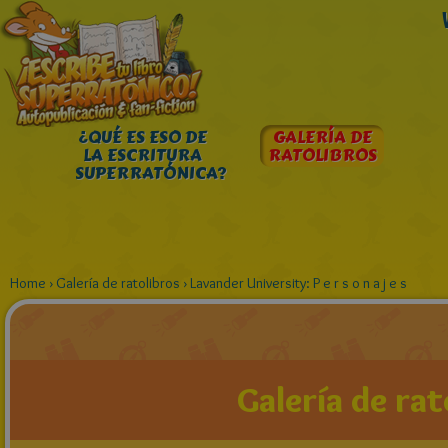
¿QUÉ ES ESO DE
GALERÍA DE
LA ESCRITURA
RATOLIBROS
SUPERRATÓNICA?
Home
›
Galería de ratolibros
›
Lavander University: P e r s o n a j e s
Galería de rat