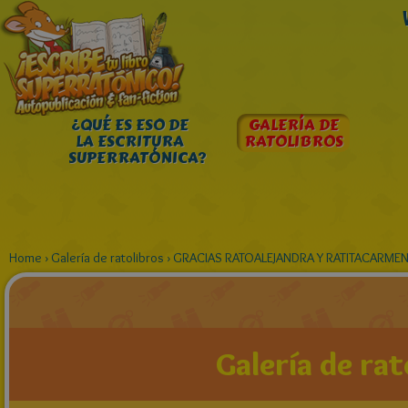
¿QUÉ ES ESO DE
GALERÍA DE
LA ESCRITURA
RATOLIBROS
SUPERRATÓNICA?
Home
›
Galería de ratolibros
›
GRACIAS RATOALEJANDRA Y RATITACARMEN
Galería de rat