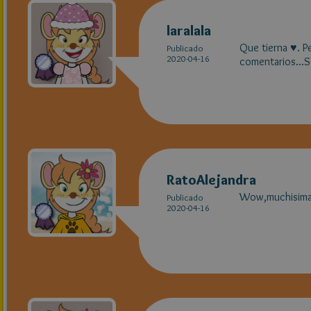
laralala
Que tierna ♥. Pe
Publicado
2020-04-16
comentarios...S
RatoAlejandra
Wow,muchisimas 
Publicado
2020-04-16