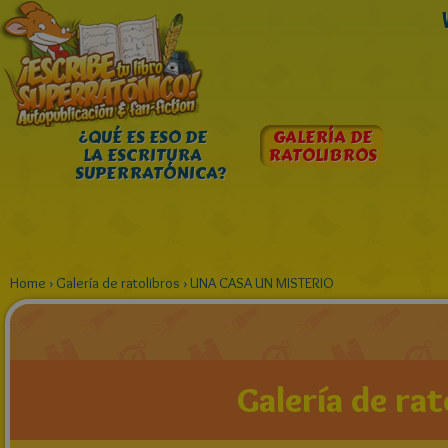
¿QUÉ ES ESO DE
GALERÍA DE
LA ESCRITURA
RATOLIBROS
SUPERRATÓNICA?
Home
›
Galería de ratolibros
›
UNA CASA UN MISTERIO
Galería de rat