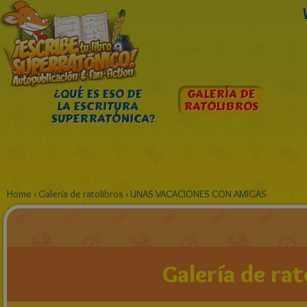
¿QUÉ ES ESO DE
GALERÍA DE
LA ESCRITURA
RATOLIBROS
SUPERRATÓNICA?
Home
›
Galería de ratolibros
›
UNAS VACACIONES CON AMIGAS
Galería de rat