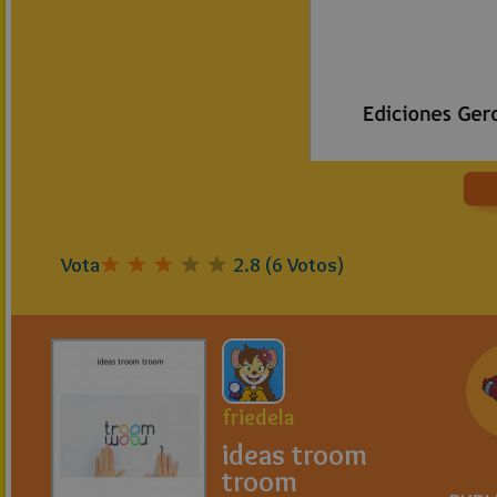
Vota
2.8
(
6
Votos)
friedela
ideas troom
troom