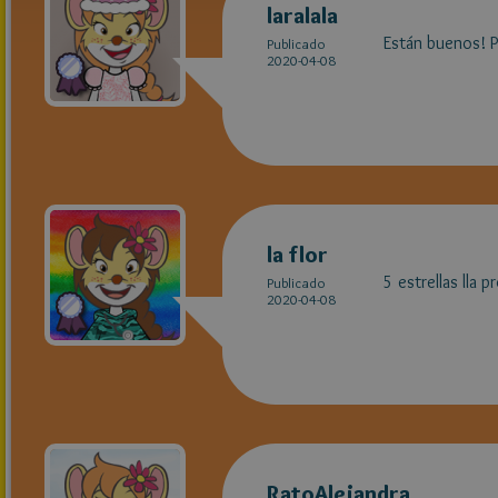
laralala
Están buenos! P
Publicado
2020-04-08
la flor
5 estrellas lla 
Publicado
2020-04-08
RatoAlejandra