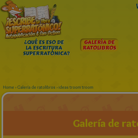
¿QUÉ ES ESO DE
GALERÍA DE
LA ESCRITURA
RATOLIBROS
SUPERRATÓNICA?
Home
›
Galería de ratolibros
›
ideas troom troom
Galería de rat