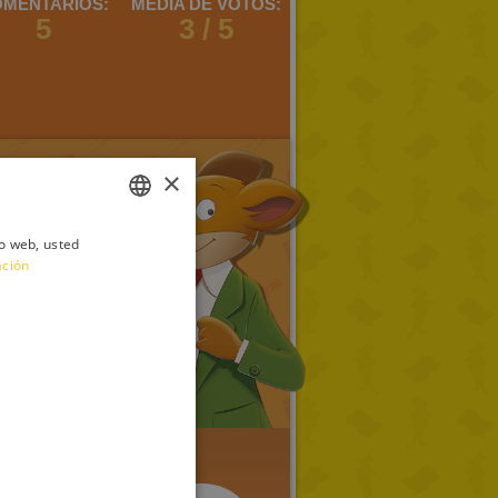
MENTARIOS:
MEDIA DE VOTOS:
5
3 / 5
×
io web, usted
ITALIAN
ación
ENGLISH
FRENCH
GERMAN
SPANISH
LITHUANIAN
HUNGARIAN