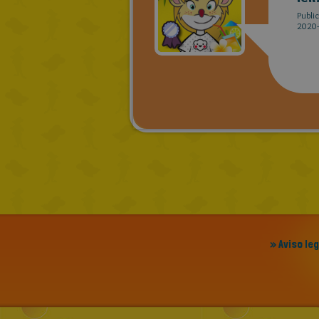
Publi
2020-
» Aviso le