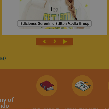
os)
my of
indo