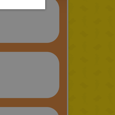
PORTUGUESE
TURKISH
GREEK
RUSSIAN
DUTCH
CATALAN