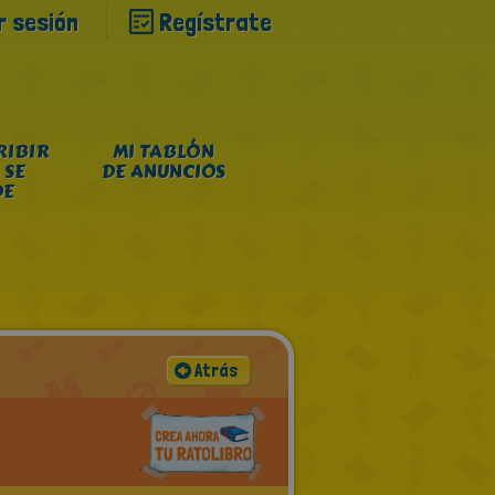
ar sesión
Regístrate
RIBIR
MI TABLÓN
 SE
DE ANUNCIOS
DE
Atrás