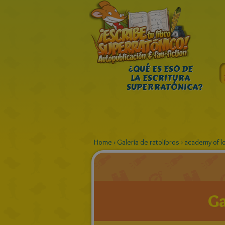
¿QUÉ ES ESO DE
LA ESCRITURA
SUPERRATÓNICA?
Home
›
Galería de ratolibros
›
academy of lo
Ga