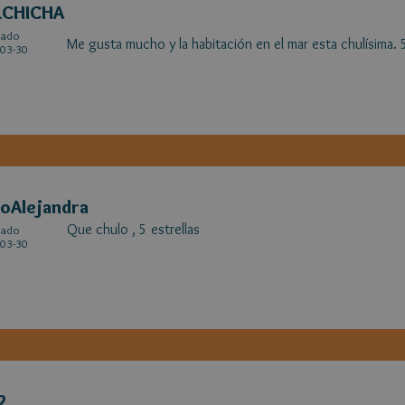
LCHICHA
cado
Me gusta mucho y la habitación en el mar esta chulísima. 5
03-30
oAlejandra
Que chulo , 5 estrellas
cado
03-30
2