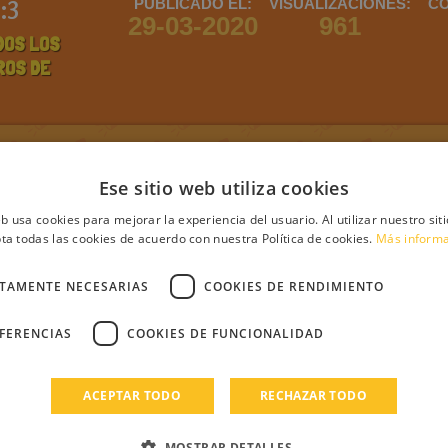
:3
PUBLICADO EL:
VISUALIZACIONES:
CO
29-03-2020
961
DOS LOS
ROS DE
ntario
Ese sitio web utiliza cookies
eb usa cookies para mejorar la experiencia del usuario. Al utilizar nuestro sit
ta todas las cookies de acuerdo con nuestra Política de cookies.
Más inform
debes iniciar sesión
Regístrate
Login
CTAMENTE NECESARIAS
COOKIES DE RENDIMIENTO
EFERENCIAS
COOKIES DE FUNCIONALIDAD
s
ACEPTAR TODO
RECHAZAR TODO
MOSTRAR DETALLES