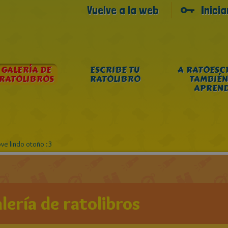
Vuelve a la web
Inici
GALERÍA DE
ESCRIBE TU
A RATOESC
RATOLIBROS
RATOLIBRO
TAMBIÉN
APREN
ve lindo otoño :3
lería de ratolibros