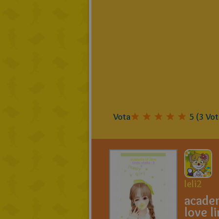
Vota
5
(
3
Vot
leli2
acade
love l