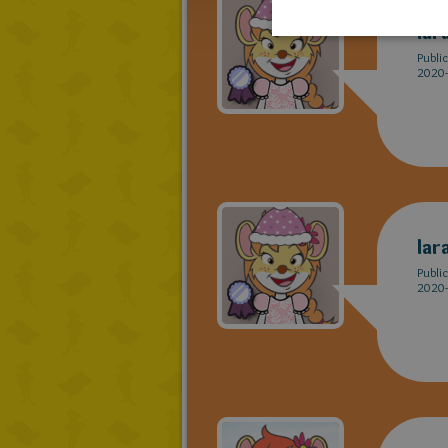
lar
Publi
2020-
lar
Publi
2020-