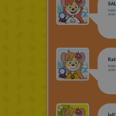
SA
Publi
2020-
Rat
Publi
2020-
leli