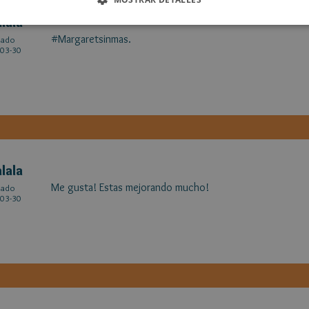
alala
#Margaretsinmas.
cado
03-30
alala
Me gusta! Estas mejorando mucho!
cado
03-30