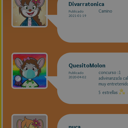
Divarratonica
Camino
Publicado
2021-01-19
QuesitoMolon
concurso :1
Publicado
2020-04-02
adivinanza:la ca
muy entreteni
5 estrellas
nuca