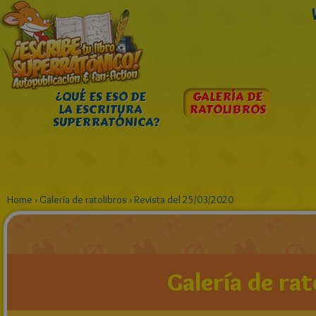
¿QUÉ ES ESO DE
GALERÍA DE
LA ESCRITURA
RATOLIBROS
SUPERRATÓNICA?
Home
›
Galería de ratolibros
›
Revista del 25/03/2020
Galería de rat