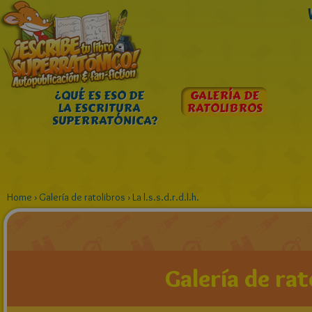
¿QUÉ ES ESO DE
GALERÍA DE
LA ESCRITURA
RATOLIBROS
SUPERRATÓNICA?
Home
›
Galería de ratolibros
›
La l.s.s.d.r.d.l.h.
Galería de rat