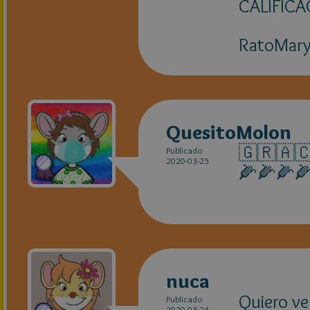
CALIFICAC
RatoMar
QuesitoMolon
🇬🇷🇦
Publicado
2020-03-25
🌽🌽🌽
nuca
Quiero ve
Publicado
2020-03-24