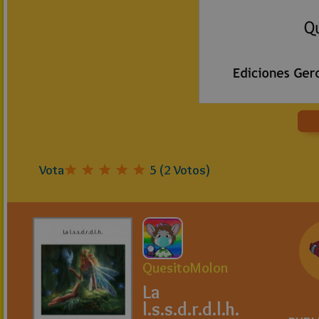
Vota
5
(
2
Votos)
QuesitoMolon
La
l.s.s.d.r.d.l.h.