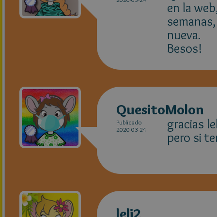
en la web
semanas, 
nueva.
Besos!
QuesitoMolon
gracias l
Publicado
2020-03-24
pero si t
leli2