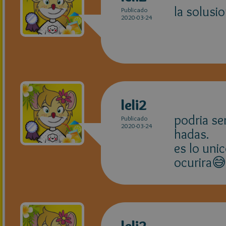
la solusi
Publicado
2020-03-24
leli2
podria ser
Publicado
2020-03-24
hadas.
es lo uni
ocurira
leli2