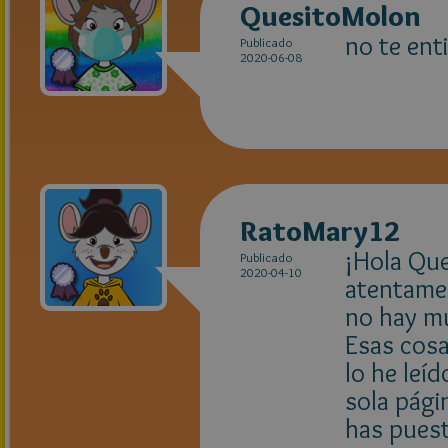
QuesitoMolon
no te ent
Publicado
2020-06-08
RatoMary12
¡Hola Qu
Publicado
2020-04-10
atentamen
no hay mu
Esas cosa
lo he leí
sola pági
has puest