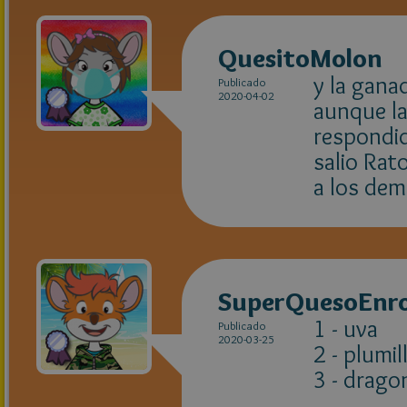
QuesitoMolon
y la gana
Publicado
2020-04-02
aunque la
respondid
salio Rat
a los de
SuperQuesoEnro
1 - uva
Publicado
2020-03-25
2 - plumil
3 - drago