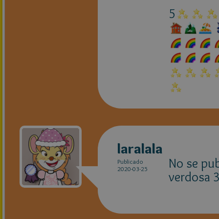
5
laralala
No se pub
Publicado
2020-03-25
verdosa 3