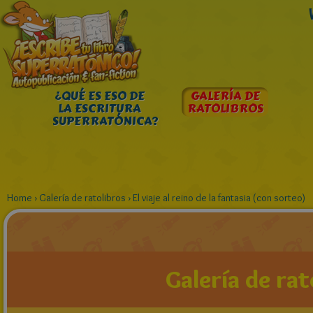
¿QUÉ ES ESO DE
GALERÍA DE
LA ESCRITURA
RATOLIBROS
SUPERRATÓNICA?
Home
›
Galería de ratolibros
›
El viaje al reino de la fantasia (con sorteo)
Galería de rat