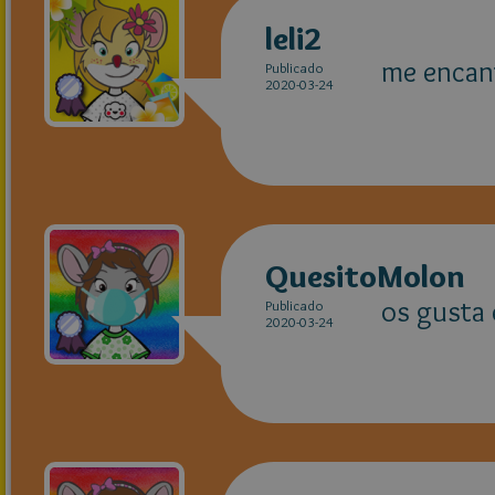
leli2
me encan
Publicado
2020-03-24
QuesitoMolon
os gusta 
Publicado
2020-03-24