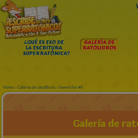
¿QUÉ ES ESO DE
GALERÍA DE
LA ESCRITURA
RATOLIBROS
SUPERRATÓNICA?
Home
›
Galería de ratolibros
›
Sweet Fun #6
Galería de rat