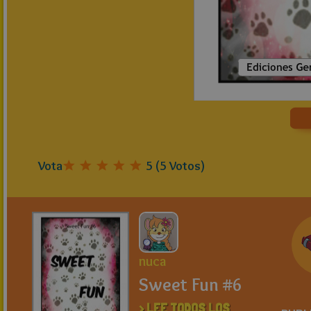
Vota
5
(
5
Votos)
nuca
Sweet Fun #6
> LEE TODOS LOS