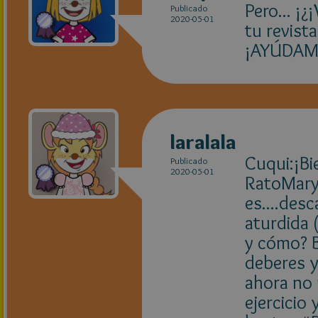
Pero... ¡
Publicado
2020-05-01
tu revis
¡AYÚDAM
laralala
Cuqui:¡B
Publicado
2020-05-01
RatoMary
es....des
aturdida 
y cómo? B
deberes y
ahora no
ejercicio