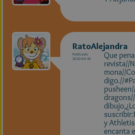
RatoAlejandra
Que pena 
Publicado
2020-04-30
revista//
mona//Co
digo.//#P
pusheen/
dragons//
dibujo,¿L
suscribir
y Athleti
encanta e