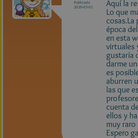
Aquí la r
Publicado
2020-05-01
Lo que m
cosas.La 
época de
en esta w
virtuales
gustaría 
darme una
es posibl
aburren u
las que e
profesore
cuenta de
ellos y h
muy raro 
Espero ga