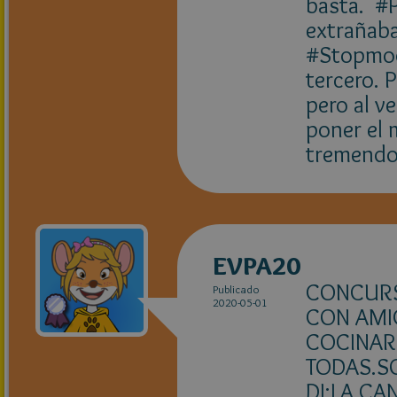
basta. #P
extrañaba
#Stopmoda
tercero. 
pero al v
poner el 
tremendo 
EVPA20
CONCURS
Publicado
2020-05-01
CON AMI
COCINAR
TODAS.S
DJ:LA CA