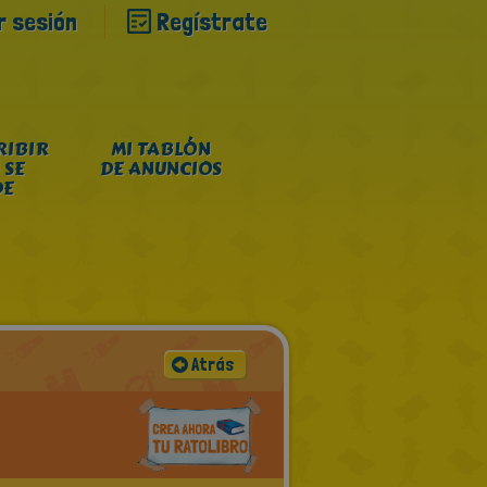
ar sesión
Regístrate
RIBIR
MI TABLÓN
 SE
DE ANUNCIOS
DE
Atrás