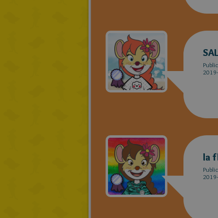
SA
Publi
2019-
la 
Publi
2019-