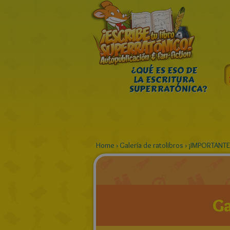
¿QUÉ ES ESO DE
LA ESCRITURA
SUPERRATÓNICA?
Home
›
Galería de ratolibros
›
¡IMPORTANTE
Ga