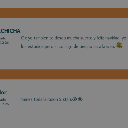
LCHICHA
Ok yo tambien te deseo mucha suerte y feliz navidad, yo
cado
12-26
los estudios pero saco algo de tiempo para la web.
flor
tienes toda la razon 5 stars😭😭
cado
12-26