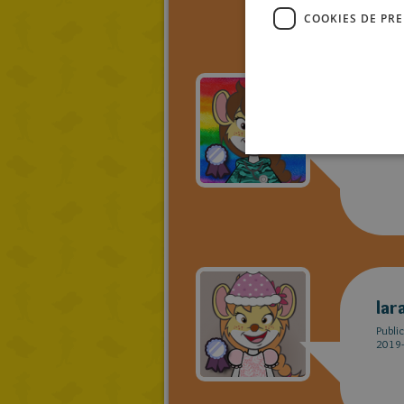
COOKIES DE PR
Agu
Publi
2019-
lar
Publi
2019-