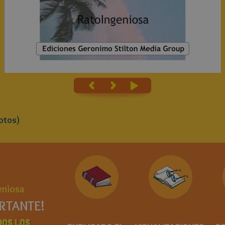
otos)
eniosa
RTANTE!
DOS LOS