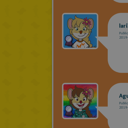
lar
Publi
2019-
Agu
Publi
2019-