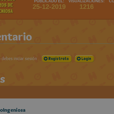
PUBLICADO EL:
VISUALIZACIONES:
CO
ROS DE
25-12-2019
1216
ENIOSA
ntario
debes iniciar sesión
Regístrate
Login
s
oIngeniosa