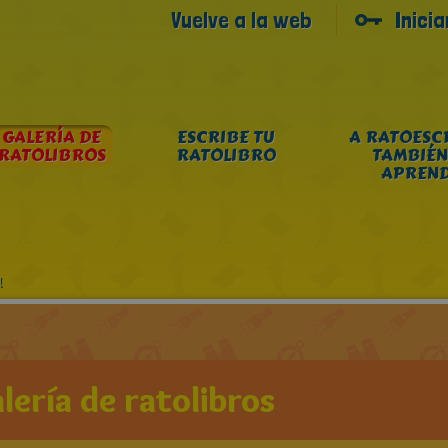
Vuelve a la web
Inici
GALERÍA DE
ESCRIBE TU
A RATOESC
RATOLIBROS
RATOLIBRO
TAMBIÉN
APREN
!
lería de ratolibros