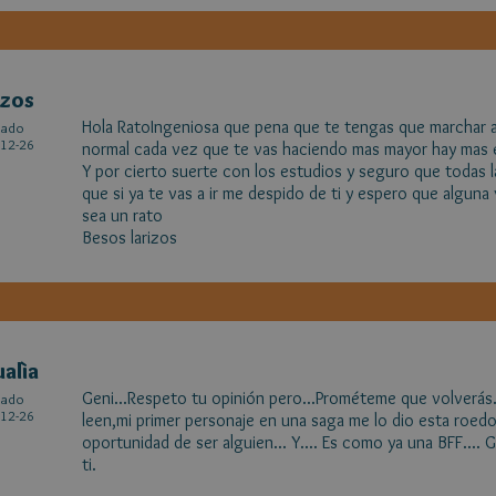
izos
Hola RatoIngeniosa que pena que te tengas que marchar 
cado
12-26
normal cada vez que te vas haciendo mas mayor hay mas
Y por cierto suerte con los estudios y seguro que todas 
que si ya te vas a ir me despido de ti y espero que alguna 
sea un rato
Besos larizos
alìa
Geni...Respeto tu opinión pero...Prométeme que volverás.
cado
12-26
leen,mi primer personaje en una saga me lo dio esta roed
oportunidad de ser alguien... Y.... Es como ya una BFF.... 
ti.