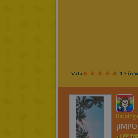
Vota
4.3
(
6
V
RatoIng
¡IMPO
> LEE TO