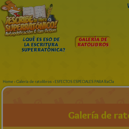
¿QUÉ ES ESO DE
GALERÍA DE
LA ESCRITURA
RATOLIBROS
SUPERRATÓNICA?
Home
›
Galería de ratolibros
›
ESFECTOS ESPECIALES PARA RaCla
Galería de rat