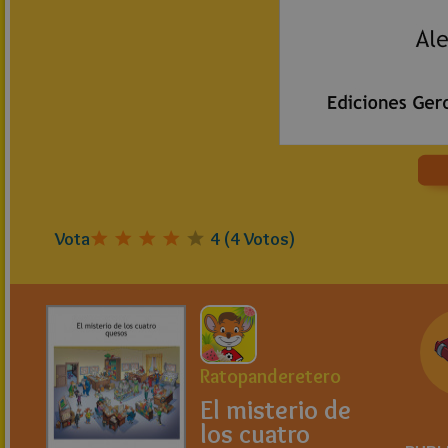
Vota
4
(
4
Votos)
Ratopanderetero
El misterio de
los cuatro