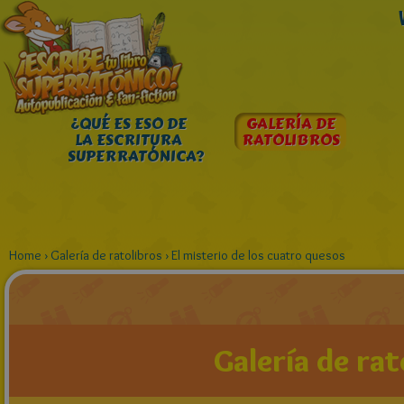
¿QUÉ ES ESO DE
GALERÍA DE
LA ESCRITURA
RATOLIBROS
SUPERRATÓNICA?
Home
›
Galería de ratolibros
›
El misterio de los cuatro quesos
Galería de rat