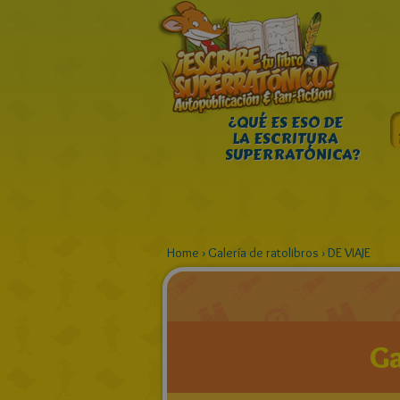
¿QUÉ ES ESO DE
LA ESCRITURA
SUPERRATÓNICA?
Home
›
Galería de ratolibros
›
DE VIAJE
Ga