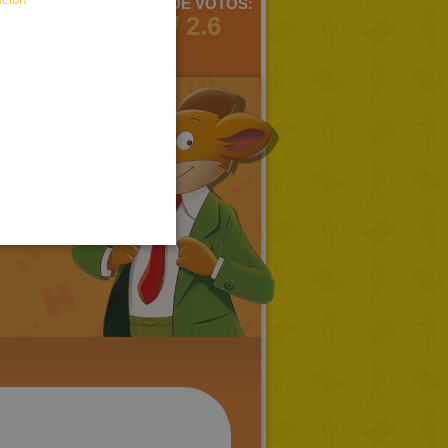
MENTARIOS:
MEDIA DE VOTOS:
ENGLISH
3
5 / 2.6
FRENCH
GERMAN
SPANISH
LITHUANIAN
HUNGARIAN
PORTUGUESE
TURKISH
GREEK
RUSSIAN
DUTCH
CATALAN