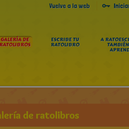
Vuelve a la web
Inici
GALERÍA DE
ESCRIBE TU
A RATOESC
RATOLIBROS
RATOLIBRO
TAMBIÉN
APREN
lería de ratolibros