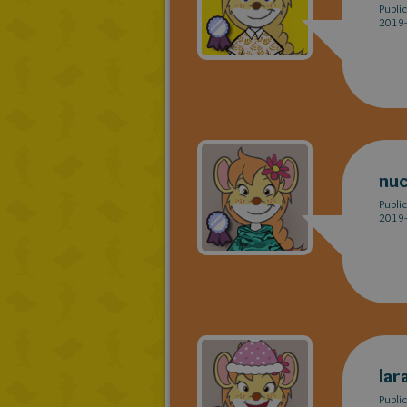
Publi
2019-
nu
Publi
2019-
lar
Publi