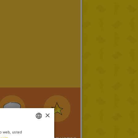
×
io web, usted
ITALIAN
ación