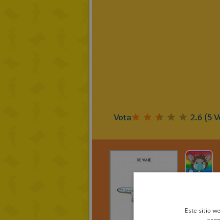
Vota
2.6
(
5
V
Quesito
DE VIA
Este sitio w
> LEE TO
acep