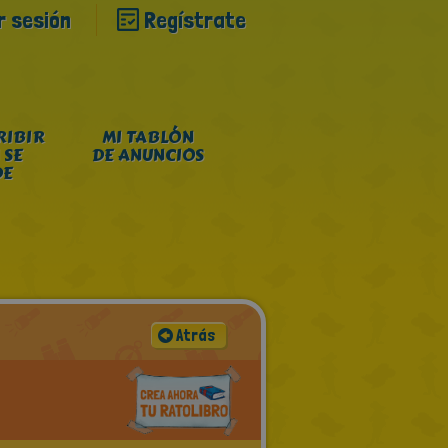
ar sesión
Regístrate
RIBIR
MI TABLÓN
 SE
DE ANUNCIOS
DE
Atrás