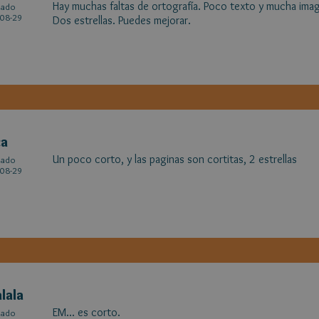
Hay muchas faltas de ortografía. Poco texto y mucha image
cado
08-29
Dos estrellas. Puedes mejorar.
ca
Un poco corto, y las paginas son cortitas, 2 estrellas
cado
08-29
alala
EM... es corto.
cado