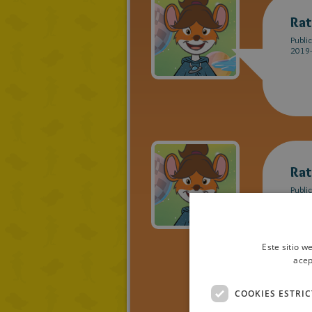
Rat
Publi
2019-
Rat
Publi
2019-
Este sitio w
acep
COOKIES ESTRI