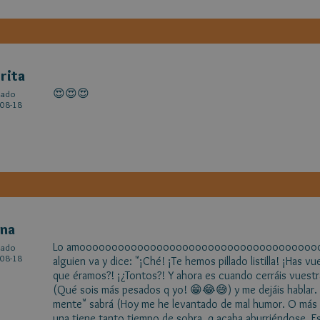
rita
😍😍😍
cado
08-18
ena
Lo amoooooooooooooooooooooooooooooooooooooooo
cado
08-18
alguien va y dice: "¡Ché! ¡Te hemos pillado listilla! ¡Has 
que éramos?! ¡¿Tontos?! Y ahora es cuando cerráis vuestr
(Qué sois más pesados q yo! 😁😂😅) y me dejáis hablar.
mente" sabrá (Hoy me he levantado de mal humor. O más 
una tiene tanto tiempo de sobra, q acaba aburriéndose. Es