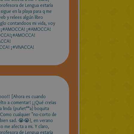
rofesora de Lengua estaría
 sigue en la playa para q me
web y relees algún libro
iglo contandoos mi vida, voy
AMOCCA! ¡#AMOCCA! ¡#AMOCCA!
CCA!¡#AMOCCA!
ACCA!
ACCA! ¡#VIVACCA!
!! [Ahora es cuando
vuelto a comentar! ¡¿Qué creías
a linda (puñet**a) boquita
 Como cualquier "no-corto de
bien sad. 😭😭), en verano
o me afecta a mi. Y claro,
rofesora de Lengua estaría