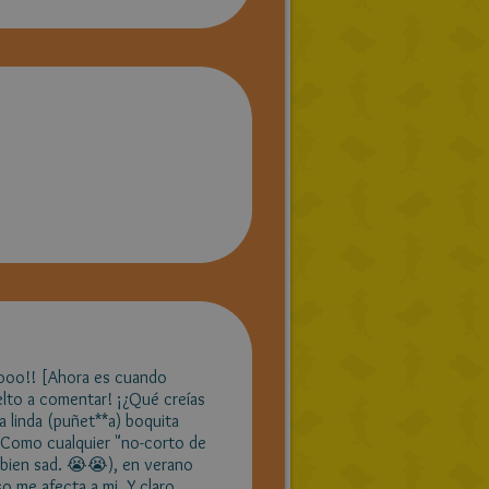
!! [Ahora es cuando
vuelto a comentar! ¡¿Qué creías
a linda (puñet**a) boquita
 Como cualquier "no-corto de
bien sad. 😭😭), en verano
o me afecta a mi. Y claro,