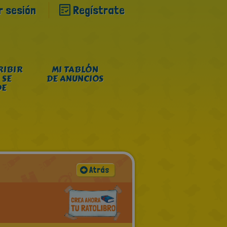
ar sesión
Regístrate
RIBIR
MI TABLÓN
 SE
DE ANUNCIOS
DE
Atrás