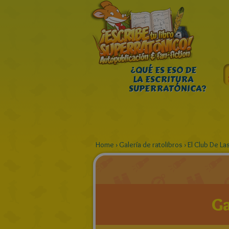
¿QUÉ ES ESO DE
LA ESCRITURA
SUPERRATÓNICA?
Home
›
Galería de ratolibros
›
El Club De La
Ga