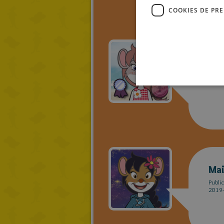
COOKIES DE PR
ge
Publi
2019-
Mai
Publi
2019-