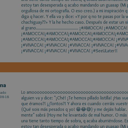
estoy tan desesperada q acabo mandando un guasap (Mi p
orgullosa de mi ortografía. O eso creo.) a mi inspiración q
diga q hacer. Y ella va y dice: «Y por q no te pasas por la 
chachiguay??» Y la he hecho caso. Después de estar un s
al grano..................................... ¡#AMOCCA! ¡#
¡#AMOCCA!¡#AMOCCA!¡#AMOCCA!¡#AMOCCA!¡#AMO
¡#AMOCCA!¡#AMOCCA!¡#AMOCCA!¡#AMOCCA! ¡#VIV
¡#VIVACCA! ¡#VIVACCA! ¡#VIVACCA! ¡#VIVACCA! ¡#VIV
¡#VIVACCA! ¡#VIVACCA! ¡#VIVACCA! ¡#SeeULater!!
ena
Lo amoooooooooooooooooooooooooooooooooooooooo
cado
08-18
alguien va y dice: "¡Ché! ¡Te hemos pillado listilla! ¡Has 
que éramos?! ¡¿Tontos?! Y ahora es cuando cerráis vuestr
(Qué sois más pesados q yo! 😁😂😅) y me dejáis hablar.
mente" sabrá (Hoy me he levantado de mal humor. O más 
una tiene tanto tiempo de sobra, q acaba aburriéndose. Es
estoy tan desesperada q acabo mandando un guasap (Mi p