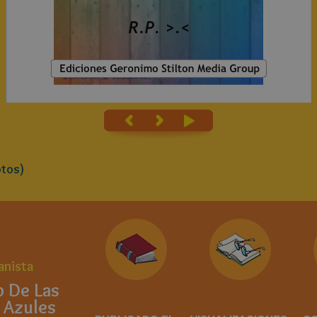
tos)
anista
b De Las
 Azules