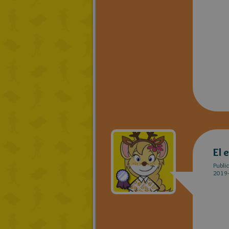
El 
Publi
2019-