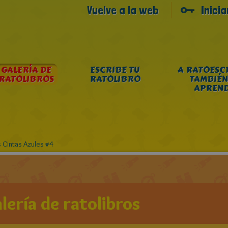
Vuelve a la web
Inici
GALERÍA DE
ESCRIBE TU
A RATOESC
RATOLIBROS
RATOLIBRO
TAMBIÉN
APREN
s Cintas Azules #4
lería de ratolibros