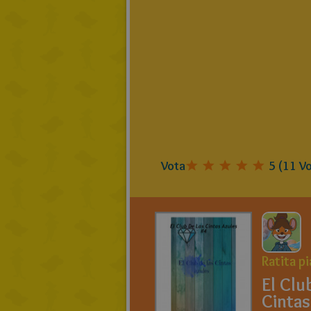
Vota
5
(
11
Vo
Ratita pi
El Clu
Cintas