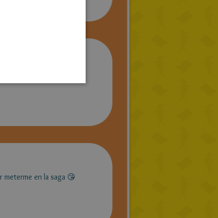
das!
GERMAN
SPANISH
LITHUANIAN
HUNGARIAN
PORTUGUESE
TURKISH
GREEK
RUSSIAN
DUTCH
CATALAN
meterme en la saga 😘