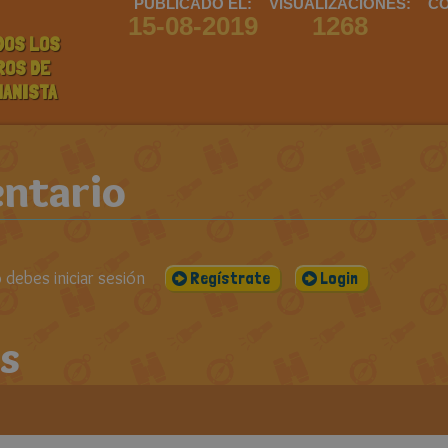
PUBLICADO EL:
VISUALIZACIONES:
CO
15-08-2019
1268
DOS LOS
ROS DE
IANISTA
ntario
debes iniciar sesión
Regístrate
Login
s