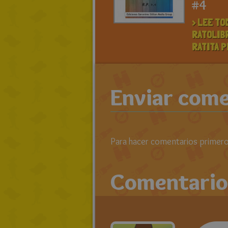
#4
> LEE TO
RATOLIB
RATITA P
Enviar come
Para hacer comentarios primero 
Comentario