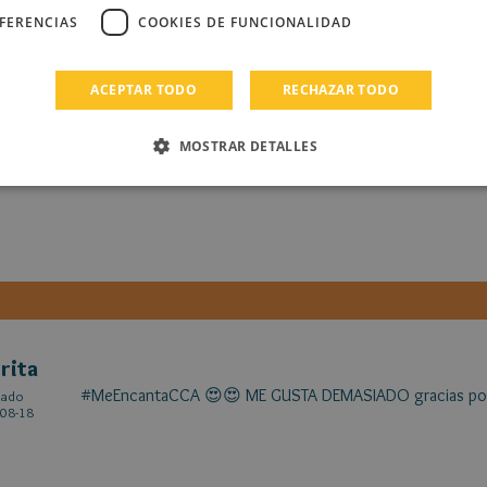
pega" con hashtags de CCA! // Nuevamente, gracias a to
EFERENCIAS
COOKIES DE FUNCIONALIDAD
ACEPTAR TODO
RECHAZAR TODO
mitina
MOSTRAR DETALLES
#MeEncantaCCA PD: Luego habalmos, porfa :c
cado
08-18
rita
#MeEncantaCCA 😍😍 ME GUSTA DEMASIADO gracias por 
cado
08-18