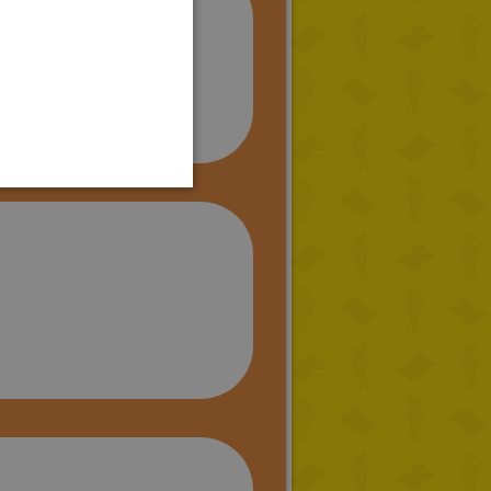
GERMAN
ya que tiene todo lo que
SPANISH
LITHUANIAN
HUNGARIAN
PORTUGUESE
TURKISH
GREEK
RUSSIAN
DUTCH
CATALAN