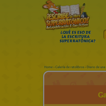
¿QUÉ ES ESO DE
LA ESCRITURA
SUPERRATÓNICA?
Home
›
Galería de ratolibros
›
Diario de una 
Ga