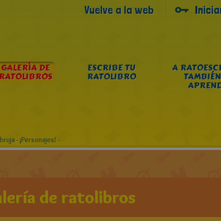
Vuelve a la web
Inici
GALERÍA DE
ESCRIBE TU
A RATOESC
RATOLIBROS
RATOLIBRO
TAMBIÉN
APREN
bruja - ¡Personajes! -
lería de ratolibros