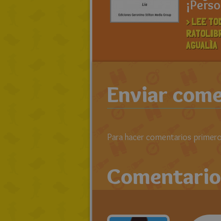
¡Perso
> LEE TO
RATOLIB
AGUALÌA
Enviar come
Para hacer comentarios primero 
Comentario