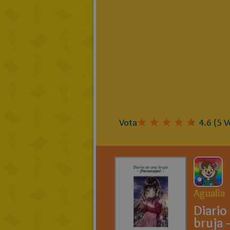
Vota
4.6
(
5
V
Agualìa
Diario
bruja -