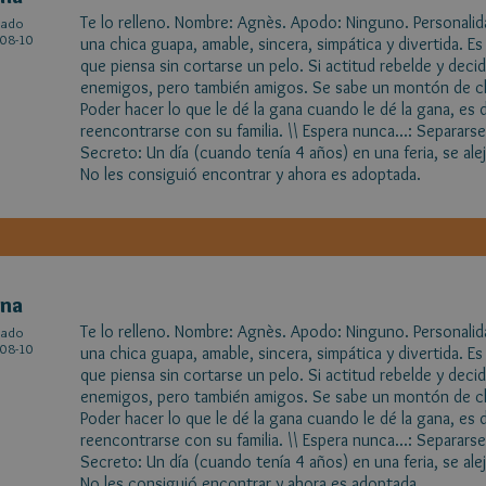
Te lo relleno. Nombre: Agnès. Apodo: Ninguno. Personalida
cado
08-10
una chica guapa, amable, sincera, simpática y divertida. E
que piensa sin cortarse un pelo. Si actitud rebelde y dec
enemigos, pero también amigos. Se sabe un montón de ch
Poder hacer lo que le dé la gana cuando le dé la gana, es d
reencontrarse con su familia. \\ Espera nunca...: Separars
Secreto: Un día (cuando tenía 4 años) en una feria, se ale
No les consiguió encontrar y ahora es adoptada.
ena
Te lo relleno. Nombre: Agnès. Apodo: Ninguno. Personalida
cado
08-10
una chica guapa, amable, sincera, simpática y divertida. E
que piensa sin cortarse un pelo. Si actitud rebelde y dec
enemigos, pero también amigos. Se sabe un montón de ch
Poder hacer lo que le dé la gana cuando le dé la gana, es d
reencontrarse con su familia. \\ Espera nunca...: Separars
Secreto: Un día (cuando tenía 4 años) en una feria, se ale
No les consiguió encontrar y ahora es adoptada.