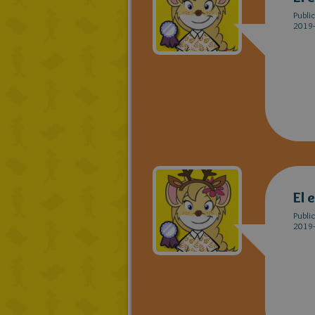
Publi
2019-
El 
Publi
2019-