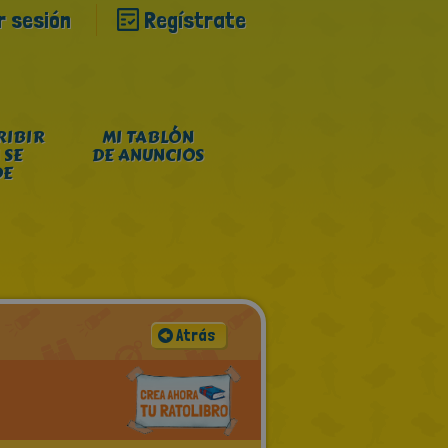
ar sesión
Regístrate
RIBIR
MI TABLÓN
 SE
DE ANUNCIOS
DE
Atrás