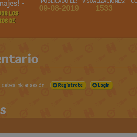
najes! -
PUBLICADO EL:
VISUALIZACIONES:
CO
09-08-2019
1533
DOS LOS
ROS DE
ntario
debes iniciar sesión
Regístrate
Login
s