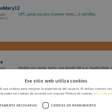
toMary12
Ufff...jamás sacaste el primer tomo....3 estrellas.
cado
06-11
ca
Perdón por tardar tanto, por donde IVA a si, Sueño:Volar.
cado
08-12
estingiera. Secreto: Tiene novio.
Ese sitio web utiliza cookies
eb usa cookies para mejorar la experiencia del usuario. Al utilizar nuestro sit
ta todas las cookies de acuerdo con nuestra Política de cookies.
Más inform
CTAMENTE NECESARIAS
COOKIES DE RENDIMIENTO