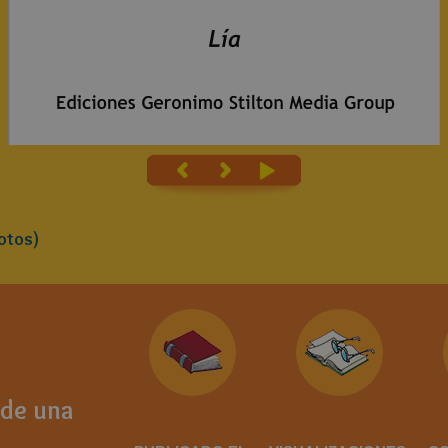
otos)
 de una