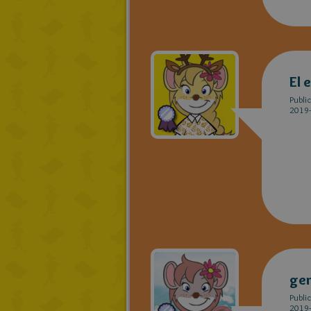
El 
Publi
2019-
ge
Publi
2019-