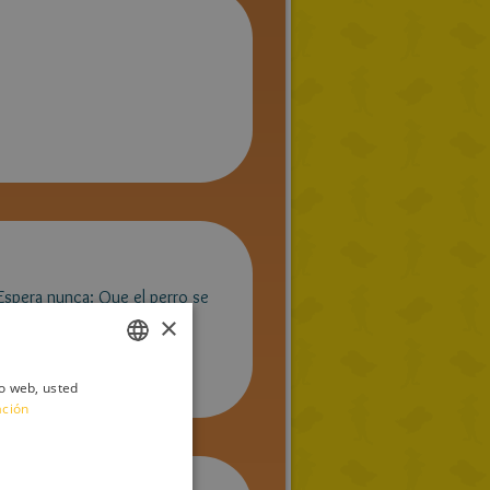
 Espera nunca: Que el perro se
×
io web, usted
ITALIAN
ación
ENGLISH
FRENCH