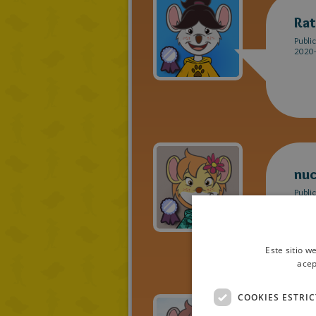
Ra
Publi
2020-
nu
Publi
2019-
Este sitio w
acep
COOKIES ESTRI