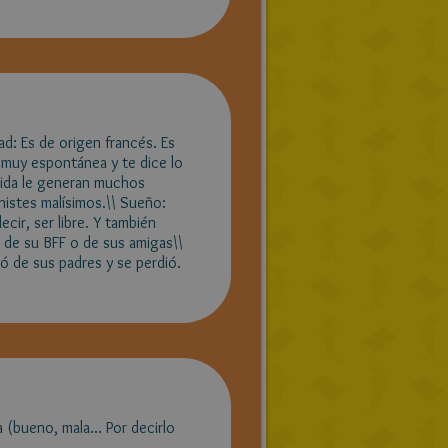
d: Es de origen francés. Es
s muy espontánea y te dice lo
idida le generan muchos
istes malísimos.\\ Sueño:
ecir, ser libre. Y también
e de su BFF o de sus amigas\\
jó de sus padres y se perdió.
 (bueno, mala... Por decirlo