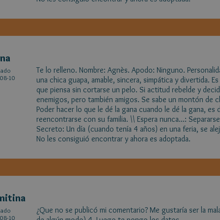
ena
Te lo relleno. Nombre: Agnès. Apodo: Ninguno. Personalida
cado
08-10
una chica guapa, amable, sincera, simpática y divertida. E
que piensa sin cortarse un pelo. Si actitud rebelde y dec
enemigos, pero también amigos. Se sabe un montón de ch
Poder hacer lo que le dé la gana cuando le dé la gana, es d
reencontrarse con su familia. \\ Espera nunca...: Separars
Secreto: Un día (cuando tenía 4 años) en una feria, se ale
No les consiguió encontrar y ahora es adoptada.
mitina
¿Que no se publicó mi comentario? Me gustaría ser la mala
cado
08-10
de algún modo) 4. Luego te pongo los datos...