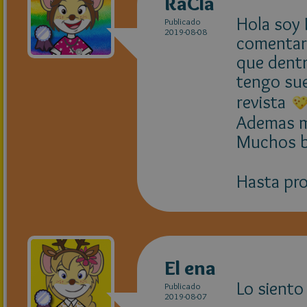
RaCla
Hola soy 
Publicado
2019-08-08
comentari
que dentr
tengo sue
revista
Ademas me
Muchos b
Hasta pr
El ena
Lo siento
Publicado
2019-08-07