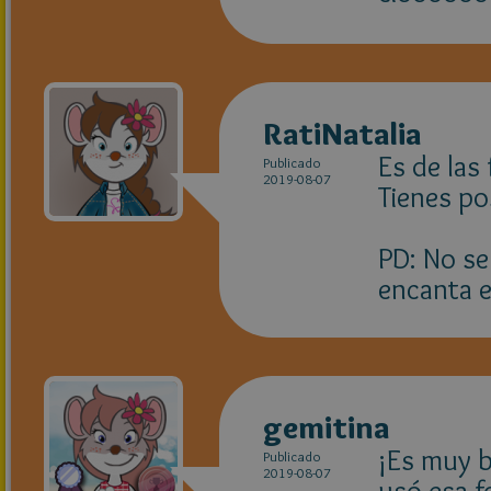
RatiNatalia
Es de las
Publicado
2019-08-07
Tienes pos
PD: No se
encanta e
gemitina
¡Es muy b
Publicado
2019-08-07
usó esa f