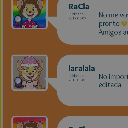
RaCla
No me voy
Publicado
2019-08-09
pronto
Amigos a
laralala
No impor
Publicado
2019-08-08
editada