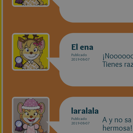
El ena
¡Nooooo
Publicado
2019-08-07
Tienes r
laralala
A y no sa
Publicado
2019-08-07
hermosa!