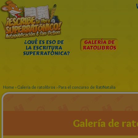
¿QUÉ ES ESO DE
GALERÍA DE
LA ESCRITURA
RATOLIBROS
SUPERRATÓNICA?
Home
›
Galería de ratolibros
›
Para el concurso de RatiNatalia
Galería de rat