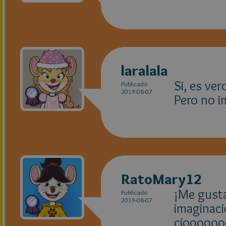
laralala
Si, es ver
Publicado
2019-08-07
Pero no i
RatoMary12
¡Me gusta
Publicado
2019-08-07
imaginaci
cioooooo