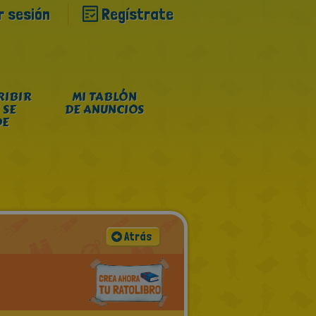
ar sesión
Regístrate
RIBIR
MI TABLÓN
 SE
DE ANUNCIOS
DE
Atrás