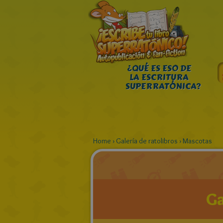
¿QUÉ ES ESO DE
LA ESCRITURA
SUPERRATÓNICA?
Home
›
Galería de ratolibros
›
Mascotas
Ga