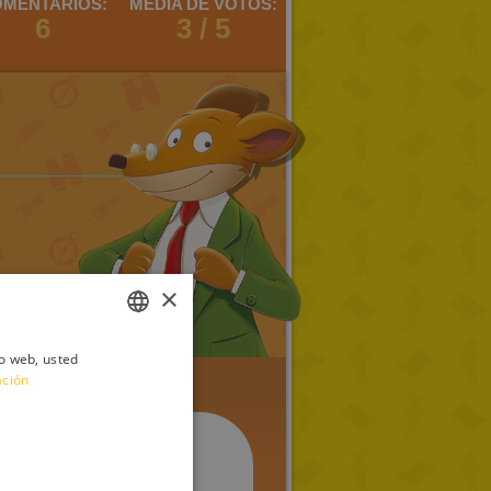
MENTARIOS:
MEDIA DE VOTOS:
6
3 / 5
×
io web, usted
ITALIAN
ación
ENGLISH
FRENCH
GERMAN