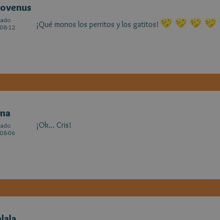
tovenus
cado
¡Qué monos los perritos y los gatitos!
08-12
ena
¡Ok... Cris!
cado
08-06
alala