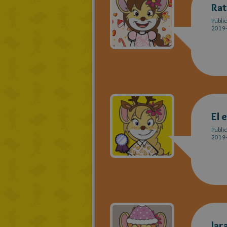
Ra
Publi
2019-
El 
Publi
2019-
lar