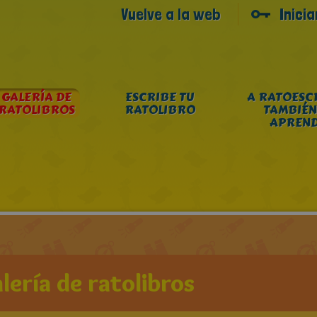
Vuelve a la web
Inici
GALERÍA DE
ESCRIBE TU
A RATOESC
RATOLIBROS
RATOLIBRO
TAMBIÉN
APREN
lería de ratolibros