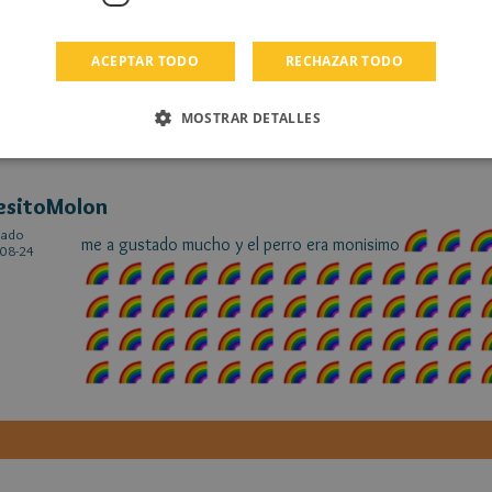
me encanta 5
08-27
ACEPTAR TODO
RECHAZAR TODO
MOSTRAR DETALLES
esitoMolon
cado
me a gustado mucho y el perro era monisimo
08-24