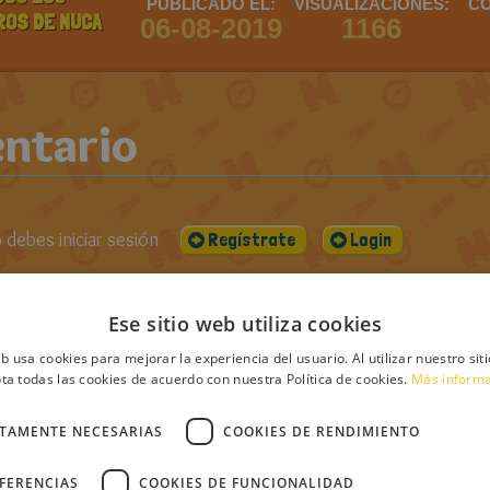
PUBLICADO EL:
VISUALIZACIONES:
CO
ROS DE NUCA
06-08-2019
1166
ntario
debes iniciar sesión
Regístrate
Login
s
Ese sitio web utiliza cookies
eb usa cookies para mejorar la experiencia del usuario. Al utilizar nuestro sit
ta todas las cookies de acuerdo con nuestra Política de cookies.
Más inform
CTAMENTE NECESARIAS
COOKIES DE RENDIMIENTO
esitoMolon
EFERENCIAS
COOKIES DE FUNCIONALIDAD
cado