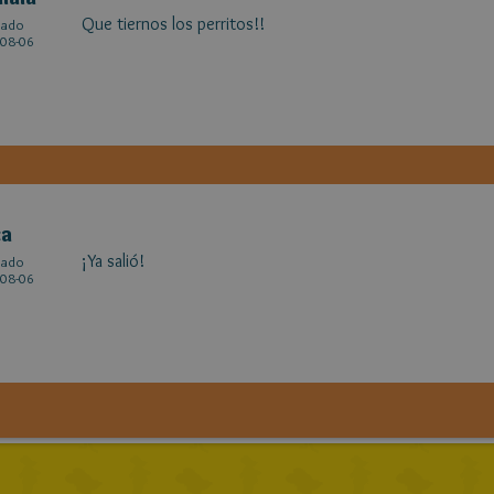
Que tiernos los perritos!!
cado
08-06
ca
¡Ya salió!
cado
08-06