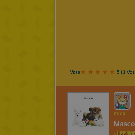
Vota
5
(
3
Vot
nuca
Masco
> LEE TO