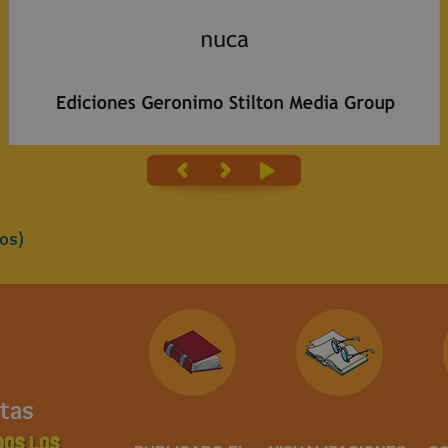
os)
tas
DOS LOS