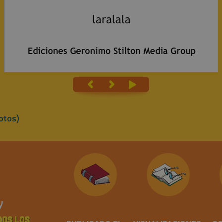
otos)
y
DOS LOS