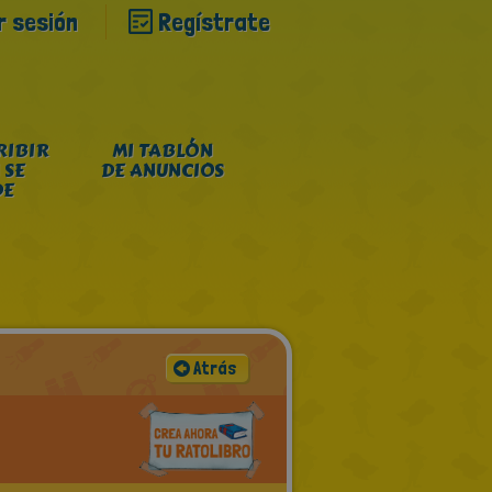
ar sesión
Regístrate
RIBIR
MI TABLÓN
 SE
DE ANUNCIOS
DE
Atrás