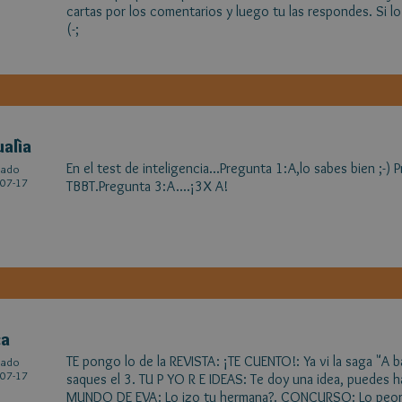
cartas por los comentarios y luego tu las respondes. Si 
(-;
alìa
En el test de inteligencia...Pregunta 1:A,lo sabes bien ;
cado
07-17
TBBT.Pregunta 3:A....¡3X A!
ca
TE pongo lo de la REVISTA: ¡TE CUENTO!: Ya vi la saga "A b
cado
07-17
saques el 3. TU P YO R E IDEAS: Te doy una idea, puedes 
MUNDO DE EVA: Lo izo tu hermana?. CONCURSO: Lo peor 