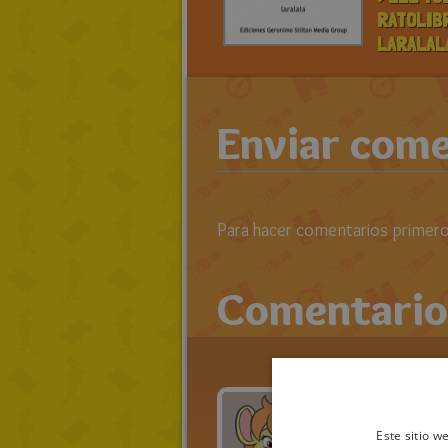
RATOLIB
LARALAL
Enviar come
Para hacer comentarios primero 
Comentario
nu
Este sitio w