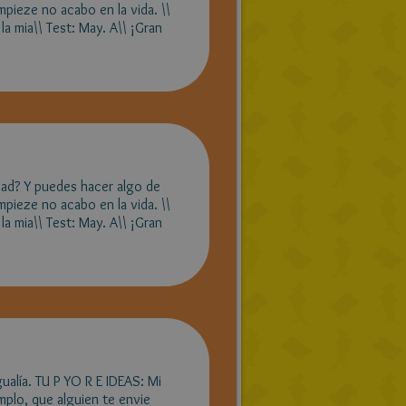
pieze no acabo en la vida. \\
la mia\\ Test: May. A\\ ¡Gran
rdad? Y puedes hacer algo de
pieze no acabo en la vida. \\
la mia\\ Test: May. A\\ ¡Gran
alía. TU P YO R E IDEAS: Mi
plo, que alguien te envie