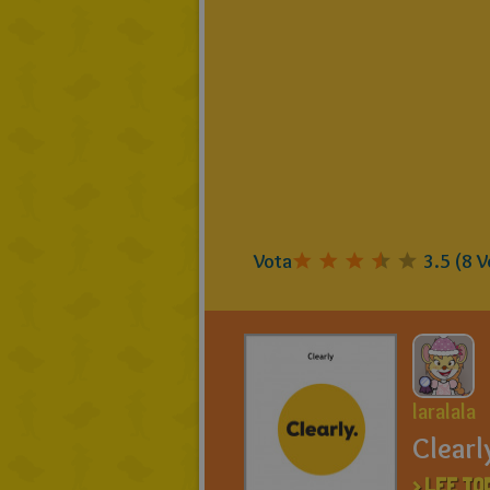
Vota
3.5
(
8
V
laralala
Clearl
> LEE TO