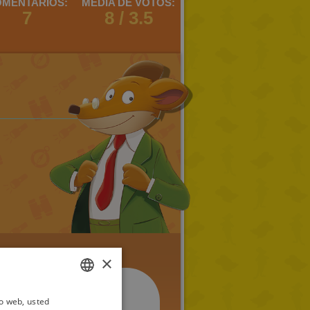
MENTARIOS:
MEDIA DE VOTOS:
7
8 / 3.5
×
io web, usted
ITALIAN