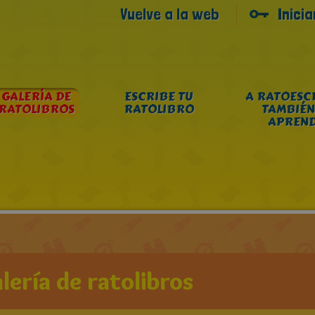
Vuelve a la web
Inici
GALERÍA DE
ESCRIBE TU
A RATOESC
RATOLIBROS
RATOLIBRO
TAMBIÉN
APREN
lería de ratolibros