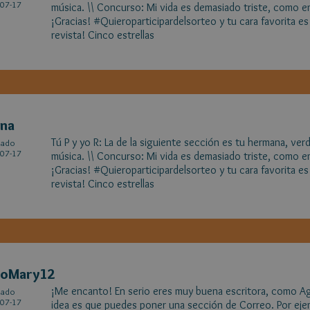
07-17
música. \\ Concurso: Mi vida es demasiado triste, como em
¡Gracias! #Quieroparticipardelsorteo y tu cara favorita es 
revista! Cinco estrellas
ena
Tú P y yo R: La de la siguiente sección es tu hermana, ve
cado
07-17
música. \\ Concurso: Mi vida es demasiado triste, como em
¡Gracias! #Quieroparticipardelsorteo y tu cara favorita es 
revista! Cinco estrellas
toMary12
¡Me encanto! En serio eres muy buena escritora, como Agu
cado
07-17
idea es que puedes poner una sección de Correo. Por ejem