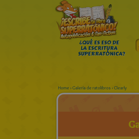
¿QUÉ ES ESO DE
LA ESCRITURA
SUPERRATÓNICA?
Home
›
Galería de ratolibros
›
Clearly
Ga