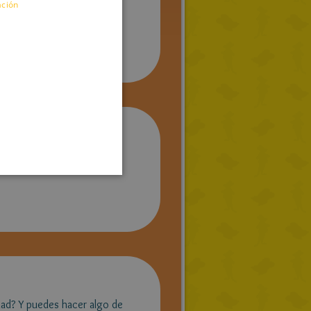
ación
ENGLISH
FRENCH
GERMAN
SPANISH
LITHUANIAN
HUNGARIAN
PORTUGUESE
TURKISH
GREEK
RUSSIAN
DUTCH
CATALAN
rdad? Y puedes hacer algo de