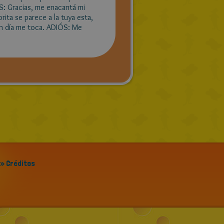
S: Gracias, me enacantá mi
ita se parece a la tuya esta,
ún día me toca. ADIÓS: Me
» Créditos