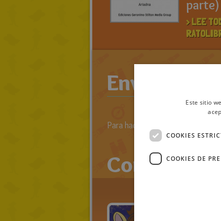
parte)
> LEE TO
RATOLIB
Enviar come
Este sitio w
acep
Para hacer comentarios primero 
COOKIES ESTRI
Comentario
COOKIES DE PR