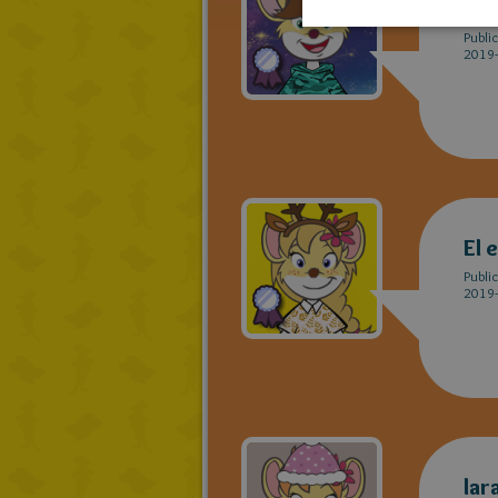
CH
Publi
2019-
El 
Publi
2019-
lar