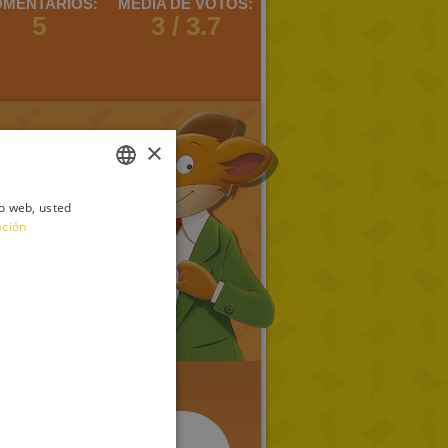
MENTARIOS:
MEDIA DE VOTOS:
5
3 / 3.7
×
io web, usted
ITALIAN
ación
ENGLISH
FRENCH
GERMAN
SPANISH
LITHUANIAN
HUNGARIAN
PORTUGUESE