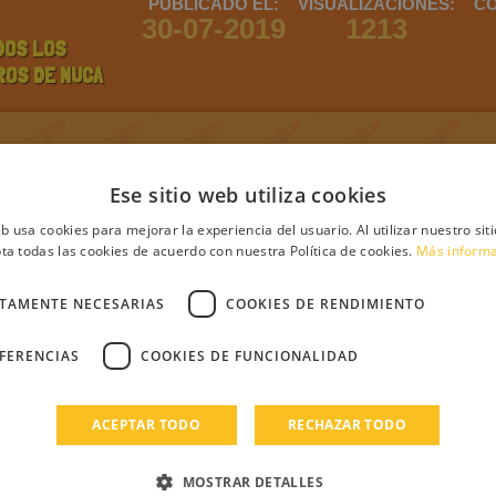
PUBLICADO EL:
VISUALIZACIONES:
CO
30-07-2019
1213
DOS LOS
ROS DE NUCA
ntario
Ese sitio web utiliza cookies
eb usa cookies para mejorar la experiencia del usuario. Al utilizar nuestro sit
ta todas las cookies de acuerdo con nuestra Política de cookies.
Más inform
debes iniciar sesión
Regístrate
Login
CTAMENTE NECESARIAS
COOKIES DE RENDIMIENTO
s
EFERENCIAS
COOKIES DE FUNCIONALIDAD
ACEPTAR TODO
RECHAZAR TODO
MOSTRAR DETALLES