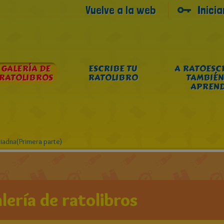
Vuelve a la web
Inici
GALERÍA DE
ESCRIBE TU
A RATOESC
RATOLIBROS
RATOLIBRO
TAMBIÉN
APREN
Ariadna(Primera parte)
lería de ratolibros