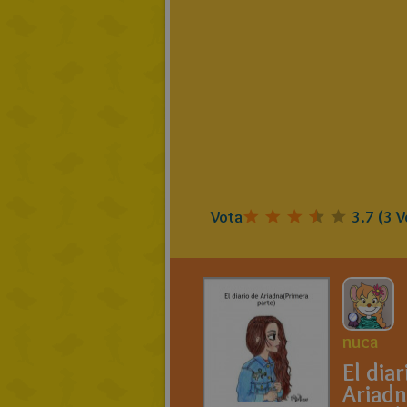
Vota
3.7
(
3
V
nuca
El diar
Ariad