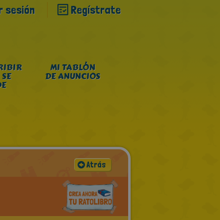
ar sesión
Regístrate
RIBIR
MI TABLÓN
 SE
DE ANUNCIOS
DE
Atrás