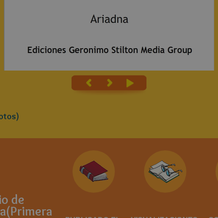
otos)
io de
na(Primera