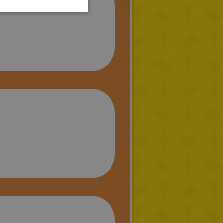
TURKISH
GREEK
RUSSIAN
DUTCH
CATALAN