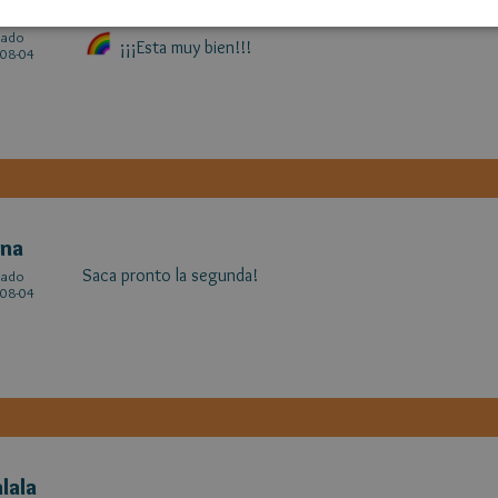
ANTAL
cado
¡¡¡Esta muy bien!!!
08-04
ena
Saca pronto la segunda!
cado
08-04
alala