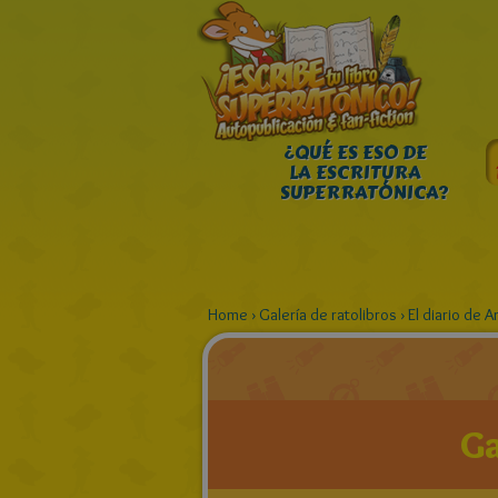
¿QUÉ ES ESO DE
LA ESCRITURA
SUPERRATÓNICA?
Home
›
Galería de ratolibros
›
El diario de 
Ga