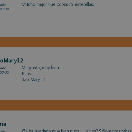
MUcho mejor que copiar! 5 esterellas.
cado
07-30
toMary12
Me gusta, muy bien.
cado
07-30
Bsos:
RatoMary12
ena
¡Te ha quedado muy bien nuca! ¿Lo ves? Sólo necesitaba
cado