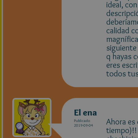
ideal, co
descripci
deberíamo
calidad c
magnífica
siguiente
q hayas c
eres escri
todos tus
El ena
Ahora es
Publicado
2019-09-04
tiempo)!!