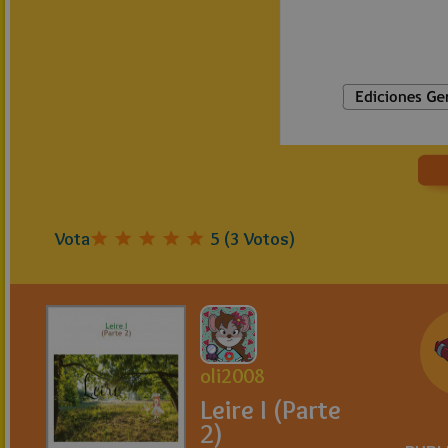
Vota
5
(
3
Votos)
oli2008
Leire I (Parte
2)