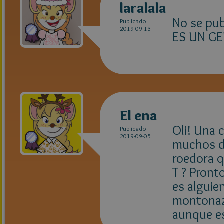
laralala
No se pub
Publicado
2019-09-13
ES UN GE
El ena
Oli! Una 
Publicado
2019-09-05
muchos de
roedora q
T ? Pront
es alguie
montonaz
aunque es