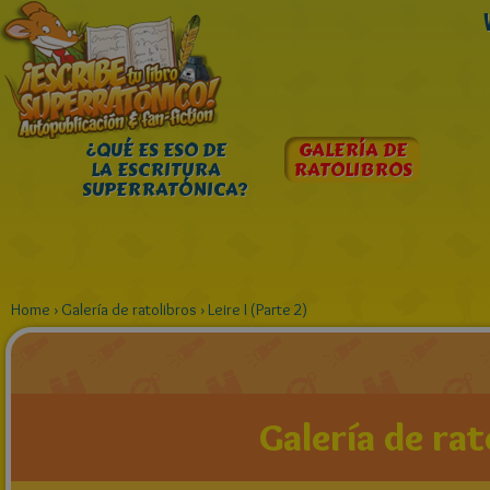
¿QUÉ ES ESO DE
GALERÍA DE
LA ESCRITURA
RATOLIBROS
SUPERRATÓNICA?
Home
›
Galería de ratolibros
›
Leire I (Parte 2)
Galería de rat