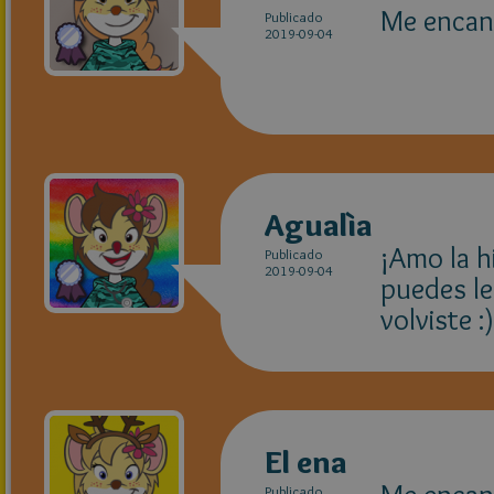
Me encant
Publicado
2019-09-04
Agualìa
¡Amo la hi
Publicado
2019-09-04
puedes le
volviste :)
El ena
Publicado