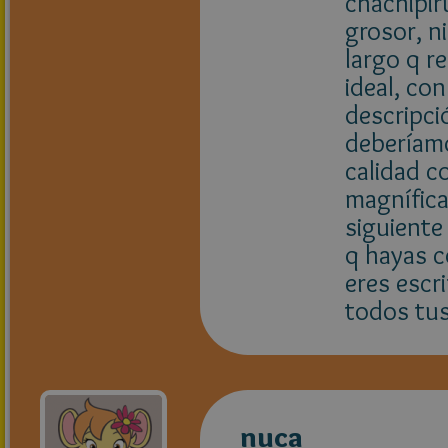
chachipiru
grosor, n
largo q r
ideal, co
descripci
deberíamo
calidad c
magnífica
siguiente
q hayas c
eres escri
todos tus
nuca