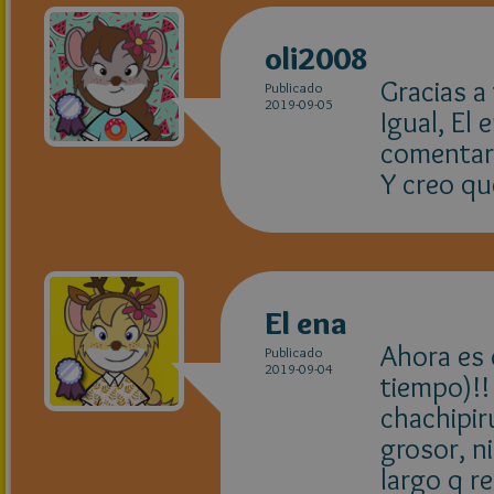
oli2008
Gracias a
Publicado
2019-09-05
Igual, El 
comentari
Y creo qu
El ena
Ahora es
Publicado
2019-09-04
tiempo)!!
chachipiru
grosor, n
largo q r