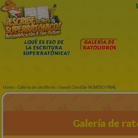
¿QUÉ ES ESO DE
GALERÍA DE
LA ESCRITURA
RATOLIBROS
SUPERRATÓNICA?
Home
›
Galería de ratolibros
›
Sweet Cheddar NÚMERO FINAL
Galería de rat