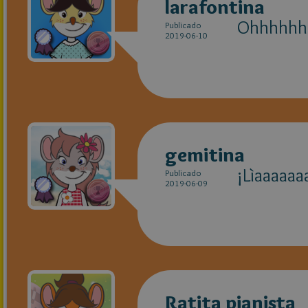
larafontina
Ohhhhhh q
Publicado
2019-06-10
gemitina
¡Lìaaaaaa
Publicado
2019-06-09
Ratita pianista