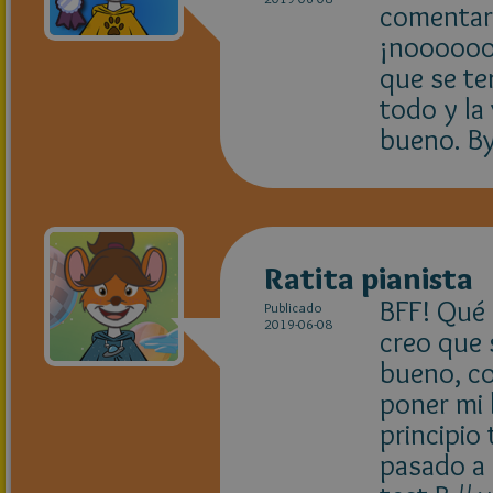
comentar?
¡noooooo
que se te
todo y la
bueno. By
Ratita pianista
BFF! Qué
Publicado
2019-06-08
creo que 
bueno, co
poner mi l
principio
pasado a 3