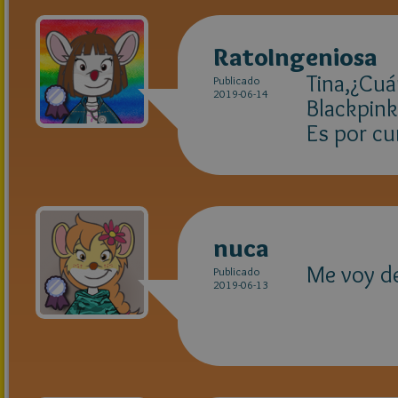
RatoIngeniosa
Tina,¿Cuán
Publicado
2019-06-14
Blackpink
Es por cur
nuca
Me voy de
Publicado
2019-06-13