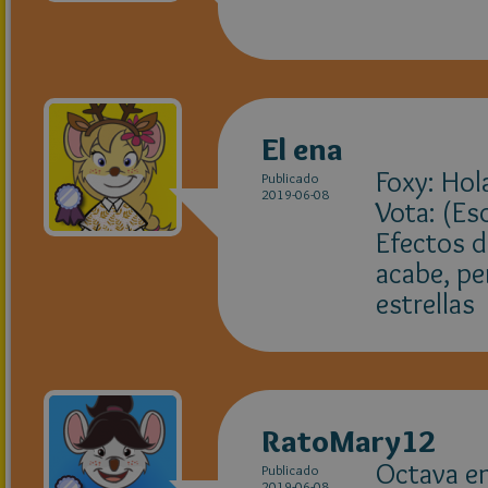
El ena
Foxy: Hola
Publicado
2019-06-08
Vota: (Es
Efectos d
acabe, pe
estrellas 
RatoMary12
Octava en
Publicado
2019-06-08