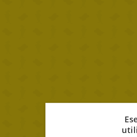
Ese
uti