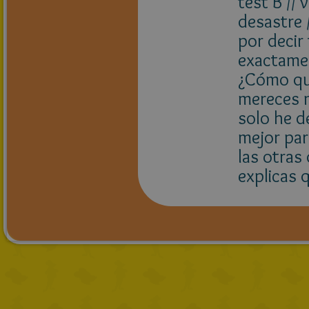
test B //
desastre 
por decir
exactamen
¿Cómo que
mereces m
solo he d
mejor par
las otras
explicas 