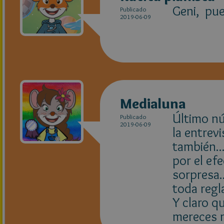
Geni, pue
Publicado
2019-06-09
Medialuna
Último n
Publicado
2019-06-09
la entrev
también..
por el ef
sorpresa.
toda regl
Y claro qu
mereces 