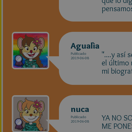
que lo di
pensamos
Agualìa
"....y así
Publicado
2019-06-08
el último
mi biogra
nuca
YA NO S
Publicado
2019-06-08
ME PONES