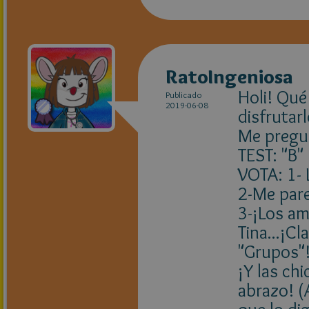
RatoIngeniosa
Holi! Qué
Publicado
2019-06-08
disfrutar
Me pregunt
TEST: "B"
VOTA: 1- 
2-Me pare
3-¡Los a
Tina...¡C
"Grupos"
¡Y las ch
abrazo! (