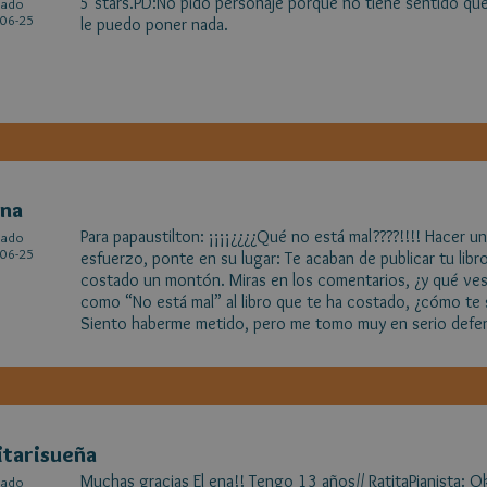
5 stars.PD:No pido personaje porque no tiene sentido que
cado
06-25
le puedo poner nada.
ena
Para papaustilton: ¡¡¡¡¿¿¿¿Qué no está mal????!!!! Hacer 
cado
06-25
esfuerzo, ponte en su lugar: Te acaban de publicar tu libr
costado un montón. Miras en los comentarios, ¿y qué ves?
como “No está mal” al libro que te ha costado, ¿cómo te s
Siento haberme metido, pero me tomo muy en serio defen
itarisueña
Muchas gracias El ena!! Tengo 13 años// RatitaPianista: 
cado