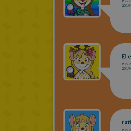
Publi
2019-
El 
Publi
2019-
rat
Publi