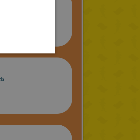
GERMAN
SPANISH
LITHUANIAN
HUNGARIAN
PORTUGUESE
TURKISH
GREEK
RUSSIAN
da
DUTCH
CATALAN