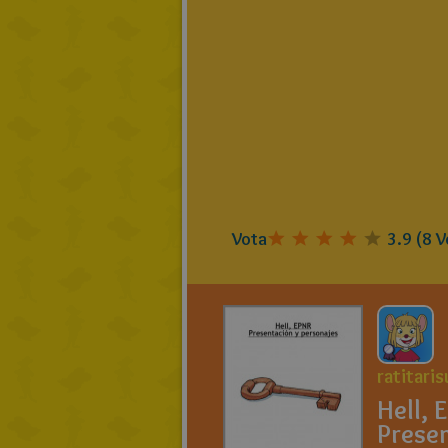
Vota
3.9
(
8
V
ratitari
Hell, 
Prese