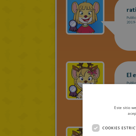
rat
Publi
2019-
El 
Publi
2019-
Este sitio w
acep
COOKIES ESTRI