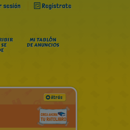
ar sesión
Regístrate
RIBIR
MI TABLÓN
 SE
DE ANUNCIOS
DE
Atrás