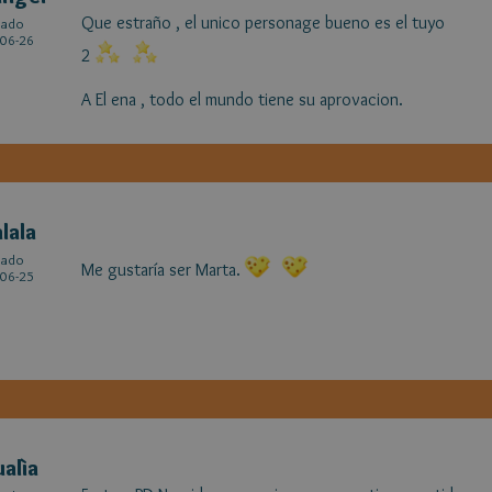
Que estraño , el unico personage bueno es el tuyo
cado
06-26
2
A El ena , todo el mundo tiene su aprovacion.
alala
cado
Me gustaría ser Marta.
06-25
alìa