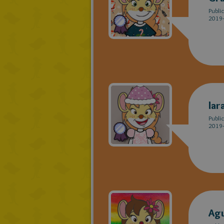
Publi
2019-
lar
Publi
2019-
Agu