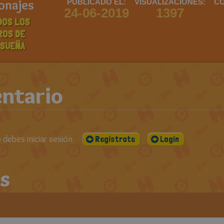
onajes
PUBLICADO EL:
VISUALIZACIONES:
CO
24-06-2019
1397
DOS LOS
ROS DE
ISUEÑA
ntario
debes iniciar sesión
Regístrate
Login
s