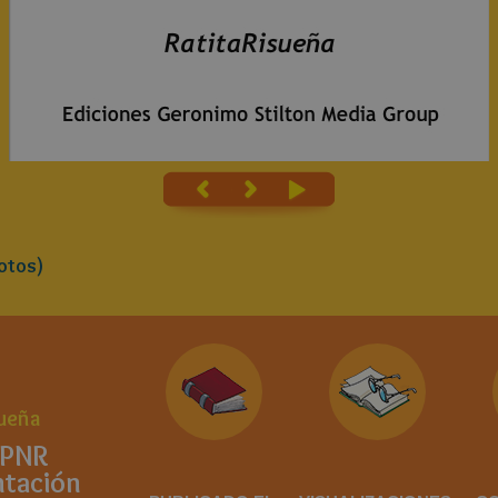
otos)
sueña
EPNR
ntación