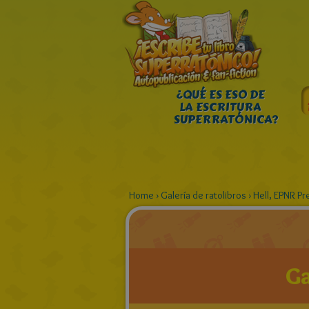
¿QUÉ ES ESO DE
LA ESCRITURA
SUPERRATÓNICA?
Home
›
Galería de ratolibros
›
Hell, EPNR Pr
Ga