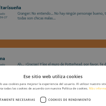
itarisueña
Granger: No entiendo... No hay ningún personaje bueno, t
cado
06-27
todas son chicas malas...
ena
Ah... ¡Gracias! Y lee el muro de Potterhead, por favor. Te
cado
06-26
partes...
Ese sitio web utiliza cookies
eb usa cookies para mejorar la experiencia del usuario. Al utilizar nuestro sit
ta todas las cookies de acuerdo con nuestra Política de cookies.
Más inform
CTAMENTE NECESARIAS
COOKIES DE RENDIMIENTO