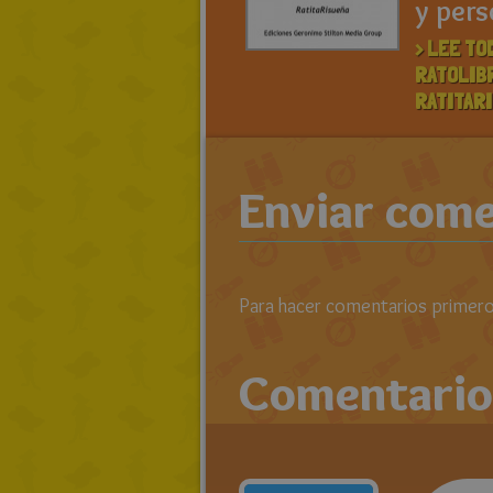
y pers
> LEE TO
RATOLIB
RATITAR
Enviar come
Para hacer comentarios primero 
Comentario