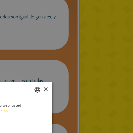
odos son igual de geniales, y
 dejo mensajes en todas
×
io web, usted
ITALIAN
ación
ENGLISH
FRENCH