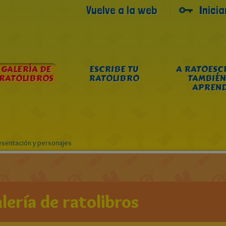
Vuelve a la web
Inici
GALERÍA DE
ESCRIBE TU
A RATOESC
RATOLIBROS
RATOLIBRO
TAMBIÉN
APREN
esentación y personajes
lería de ratolibros